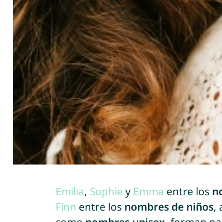
Emilia
,
Sophie
y
Emma
entre los
n
Finn
entre los
nombres de niños
,