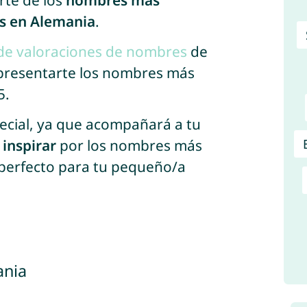
rte de los
nombres más
os en Alemania
.
 de valoraciones de nombres
de
 presentarte los nombres más
5.
ecial, ya que acompañará a tu
e
inspirar
por los nombres más
 perfecto para tu pequeño/a
ania