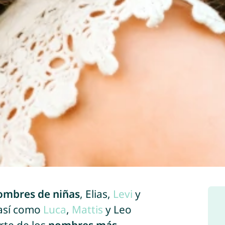
ombres de niñas
, Elias,
Levi
y
 así como
Luca
,
Mattis
y Leo