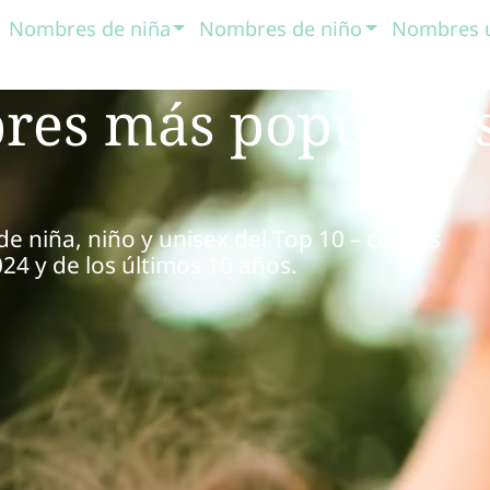
Nombres de niña
Nombres de niño
Nombres 
res más populares
 niña, niño y unisex del Top 10 – con las
24 y de los últimos 10 años.