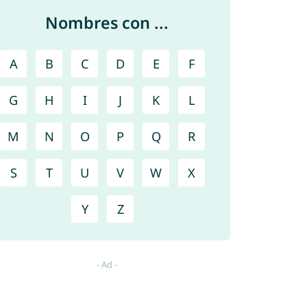
Nombres con ...
A
B
C
D
E
F
G
H
I
J
K
L
M
N
O
P
Q
R
S
T
U
V
W
X
Y
Z