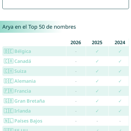
Arya en el Top 50 de nombres
2026
2025
2024
🇧🇪 Bélgica
-
✓
✓
🇨🇦 Canadá
-
✓
✓
🇨🇭 Suiza
-
✓
✓
🇩🇪 Alemania
-
✓
✓
🇫🇷 Francia
-
✓
✓
🇬🇧 Gran Bretaña
-
✓
✓
🇮🇪 Irlanda
-
✓
✓
🇳🇱 Países Bajos
-
-
-
🇺🇸 EE.UU.
-
✓
✓