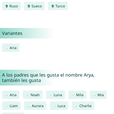
Ruso
Sueco
Turco
Variantes
Aria
A los padres que les gusta el nombre Arya,
también les gusta
Aria
Noah
Luna
Mila
Mia
Liam
Aurora
Luca
Charlie