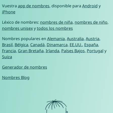
Vuestra
app de nombres
, disponible para
Android
y
iPhone
Léxico de nombres:
nombres de niña
,
nombres de niño
,
nombres unisex
y
todos los nombres
Nombres populares en
Alemania
,
Australia
,
Austria
,
Brasil
,
Bélgica
,
Canadá
,
Dinamarca
,
EE.UU.
,
España
,
Francia
,
Gran Bretaña
,
Irlanda
,
Países Bajos
,
Portugal
y
Suiza
Generador de nombres
Nombres Blog