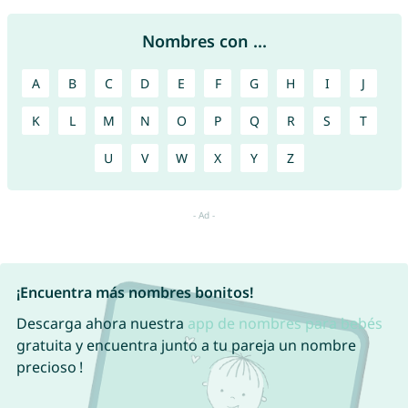
Nombres con ...
A
B
C
D
E
F
G
H
I
J
K
L
M
N
O
P
Q
R
S
T
U
V
W
X
Y
Z
¡Encuentra más nombres bonitos!
Descarga ahora nuestra
app de nombres para bebés
gratuita y encuentra junto a tu pareja un nombre
precioso !