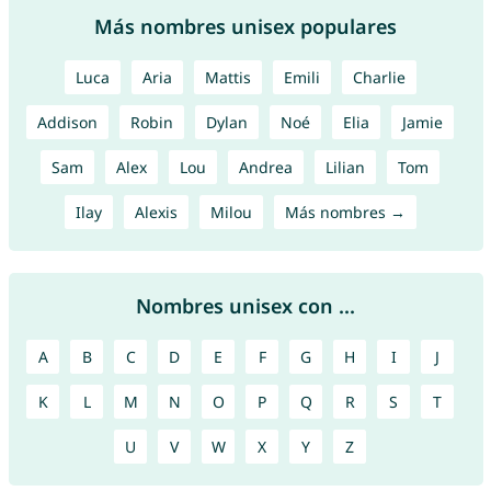
Más nombres unisex populares
Luca
Aria
Mattis
Emili
Charlie
Addison
Robin
Dylan
Noé
Elia
Jamie
Sam
Alex
Lou
Andrea
Lilian
Tom
Ilay
Alexis
Milou
Más nombres →
Nombres unisex con ...
A
B
C
D
E
F
G
H
I
J
K
L
M
N
O
P
Q
R
S
T
U
V
W
X
Y
Z