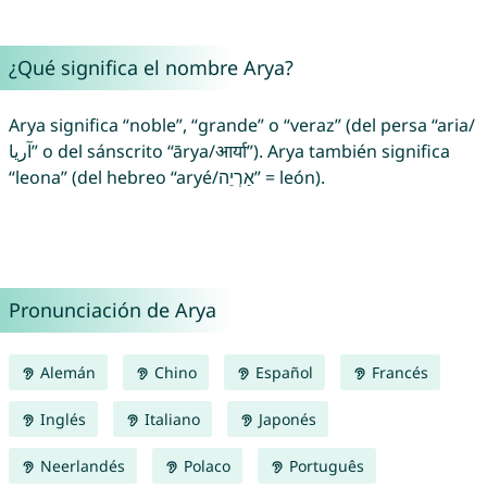
¿Qué significa el nombre Arya?
Arya significa “noble”, “grande” o “veraz” (del persa “aria/
آریا” o del sánscrito “ārya/आर्या”). Arya también significa
“leona” (del hebreo “aryé/אַרְיֵה” = león).
Pronunciación de Arya
Alemán
Chino
Español
Francés
Inglés
Italiano
Japonés
Neerlandés
Polaco
Português