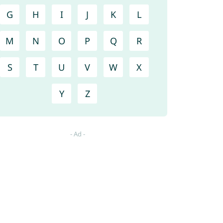
G
H
I
J
K
L
M
N
O
P
Q
R
S
T
U
V
W
X
Y
Z