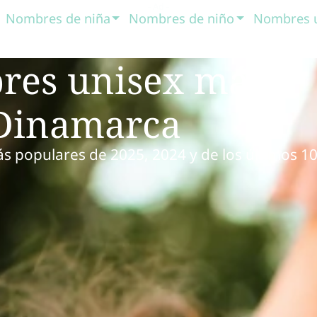
Nombres de niña
Nombres de niño
Nombres 
res unisex más
 Dinamarca
s populares de 2025, 2024 y de los últimos 1