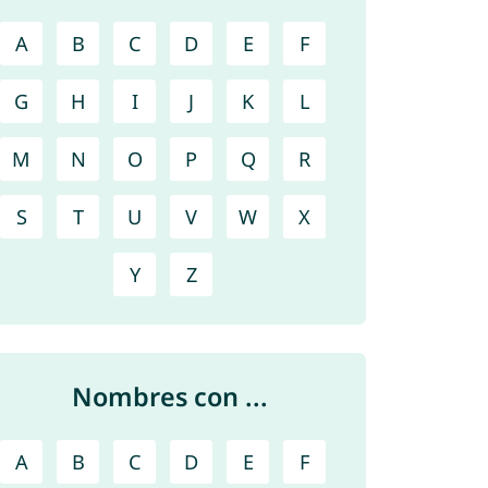
A
B
C
D
E
F
G
H
I
J
K
L
M
N
O
P
Q
R
S
T
U
V
W
X
Y
Z
Nombres con ...
A
B
C
D
E
F