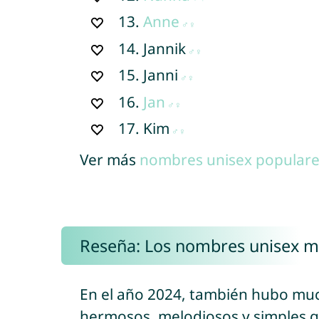
13.
Anne
14.
Jannik
15.
Janni
16.
Jan
17.
Kim
Ver más
nombres unisex populare
Reseña: Los nombres unisex m
En el año 2024, también hubo mu
hermosos, melodiosos y simples qu