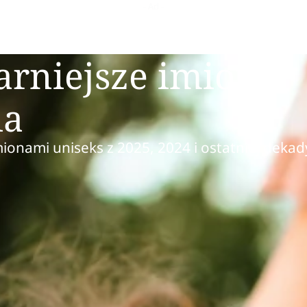
arniejsze imiona
ia
mionami uniseks z 2025, 2024 i ostatniej dekad