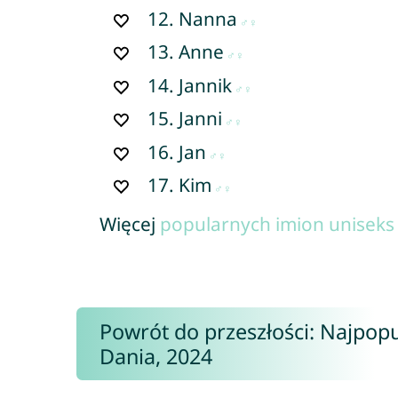
12.
Nanna
13.
Anne
14.
Jannik
15.
Janni
16.
Jan
17.
Kim
Więcej
popularnych imion uniseks 
Powrót do przeszłości: Najpopu
Dania, 2024