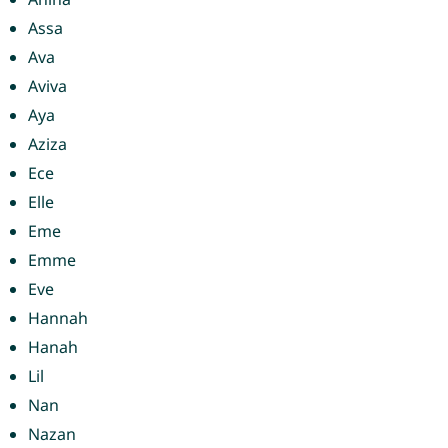
Assa
Ava
Aviva
Aya
Aziza
Ece
Elle
Eme
Emme
Eve
Hannah
Hanah
Lil
Nan
Nazan