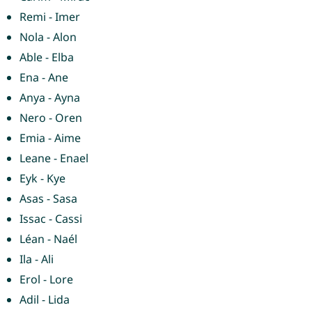
Remi - Imer
Nola - Alon
Able - Elba
Ena - Ane
Anya - Ayna
Nero - Oren
Emia - Aime
Leane - Enael
Eyk - Kye
Asas - Sasa
Issac - Cassi
Léan - Naél
Ila - Ali
Erol - Lore
Adil - Lida