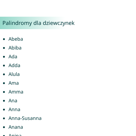
Palindromy dla dziewczynek
Abeba
Abiba
Ada
Adda
Alula
Ama
Amma
Ana
Anna
Anna-Susanna
Anana
Anina