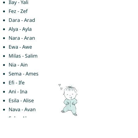
Ilay - Yali
Fez - Zef
Dara - Arad
Alya - Ayla
Nara - Aran
Ewa - Awe
Milas - Salim
Nia - Ain
Sema - Ames
Efi - Ife
Ani - Ina
Esila - Alise
Nava - Avan
Sela - Ales
Imma - Ammi
Ibo - Obi