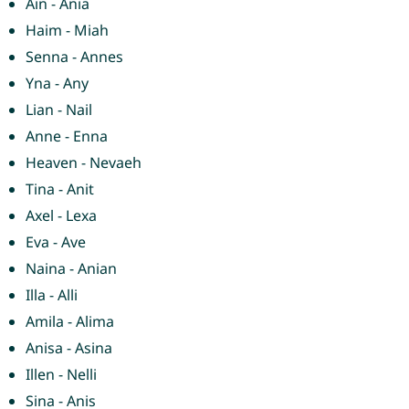
Ain - Ania
Haim - Miah
Senna - Annes
Yna - Any
Lian - Nail
Anne - Enna
Heaven - Nevaeh
Tina - Anit
Axel - Lexa
Eva - Ave
Naina - Anian
Illa - Alli
Amila - Alima
Anisa - Asina
Illen - Nelli
Sina - Anis