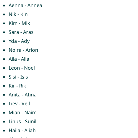
Aenna - Annea
Nik - Kin
Kim - Mik
Sara - Aras
Yda - Ady
Noira - Arion
Aila - Alia
Leon - Noel
Sisi - Isis
Kir - Rik
Anita - Atina
Liev - Veil
Mian - Naim
Linus - Sunil
Haila - Aliah