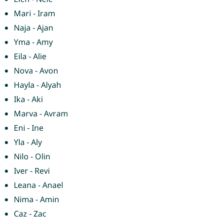
Mari - Iram
Naja - Ajan
Yma - Amy
Eila - Alie
Nova - Avon
Hayla - Alyah
Ika - Aki
Marva - Avram
Eni - Ine
Yla - Aly
Nilo - Olin
Iver - Revi
Leana - Anael
Nima - Amin
Caz - Zac