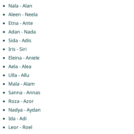
Nala - Alan
Aleen - Neela
Etna - Ante
Adan - Nada
Sida - Adis
Iris - Siri
Eleina - Aniele
Aela - Alea
Ulla - Allu
Mala - Alam
Sanna - Annas
Roza - Azor
Nadya - Aydan
Ida - Adi
Leor - Roel