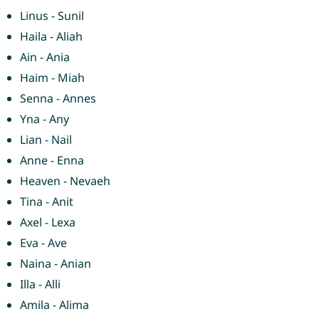
Linus - Sunil
Haila - Aliah
Ain - Ania
Haim - Miah
Senna - Annes
Yna - Any
Lian - Nail
Anne - Enna
Heaven - Nevaeh
Tina - Anit
Axel - Lexa
Eva - Ave
Naina - Anian
Illa - Alli
Amila - Alima