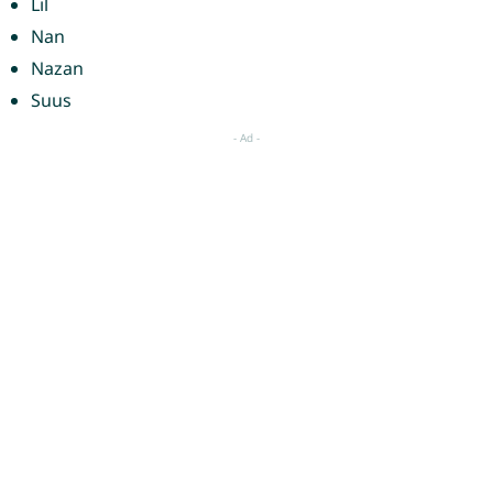
Lil
Nan
Nazan
Suus