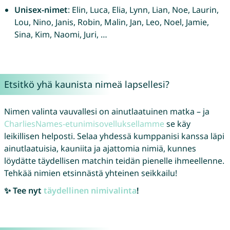
Unisex-nimet
: Elin, Luca, Elia, Lynn, Lian, Noe, Laurin,
Lou, Nino, Janis, Robin, Malin, Jan, Leo, Noel, Jamie,
Sina, Kim, Naomi, Juri, …
Etsitkö yhä kaunista nimeä lapsellesi?
Nimen valinta vauvallesi on ainutlaatuinen matka – ja
CharliesNames-etunimisovelluksellamme
se käy
leikillisen helposti. Selaa yhdessä kumppanisi kanssa läpi
ainutlaatuisia, kauniita ja ajattomia nimiä, kunnes
löydätte täydellisen matchin teidän pienelle ihmeellenne.
Tehkää nimien etsinnästä yhteinen seikkailu!
✨ Tee nyt
täydellinen nimivalinta
!