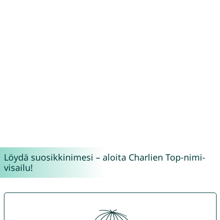
Löydä suosikkinimesi – aloita Charlien Top-nimi-
visailu!