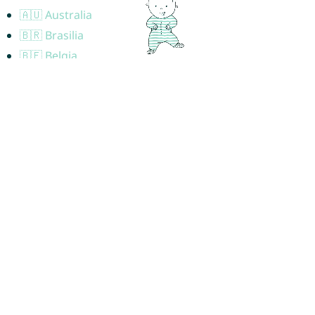
🇦🇺 Australia
🇧🇷 Brasilia
🇧🇪 Belgia
🇨🇦 Kanada
🇨🇭 Sveitsi
🇩🇪 Saksa
🇩🇰 Tanska
🇪🇸 Espanja
🇫🇷 Ranska
🇬🇧 Iso-Britannia
🇮🇪 Irlanti
🇳🇱 Alankomaat
🇵🇹 Portugali
🇺🇸 USA