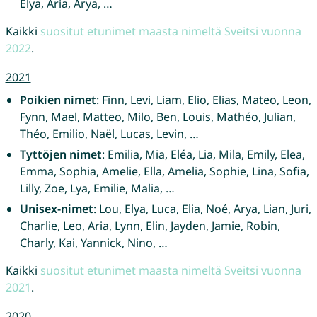
Elya, Aria, Arya, …
Kaikki
suositut etunimet maasta nimeltä Sveitsi vuonna
2022
.
2021
Poikien nimet
: Finn, Levi, Liam, Elio, Elias, Mateo, Leon,
Fynn, Mael, Matteo, Milo, Ben, Louis, Mathéo, Julian,
Théo, Emilio, Naël, Lucas, Levin, …
Tyttöjen nimet
: Emilia, Mia, Eléa, Lia, Mila, Emily, Elea,
Emma, Sophia, Amelie, Ella, Amelia, Sophie, Lina, Sofia,
Lilly, Zoe, Lya, Emilie, Malia, …
Unisex-nimet
: Lou, Elya, Luca, Elia, Noé, Arya, Lian, Juri,
Charlie, Leo, Aria, Lynn, Elin, Jayden, Jamie, Robin,
Charly, Kai, Yannick, Nino, …
Kaikki
suositut etunimet maasta nimeltä Sveitsi vuonna
2021
.
2020