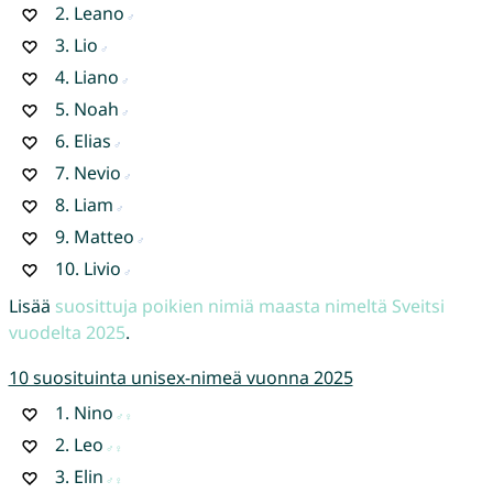
2.
Leano
3.
Lio
4.
Liano
5.
Noah
6.
Elias
7.
Nevio
8.
Liam
9.
Matteo
10.
Livio
Lisää
suosittuja poikien nimiä maasta nimeltä Sveitsi
vuodelta 2025
.
10 suosituinta unisex-nimeä vuonna 2025
1.
Nino
2.
Leo
3.
Elin