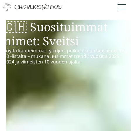
🇨🇭 Suosituimmat
nimet: Sveitsi
Löydä kauneimmat tyttöjen, poikien ja unisex-nimet Top
10 -listalta – mukana uusimmat trendit vuosilta 2025,
2024 ja viimeisten 10 vuoden ajalta.