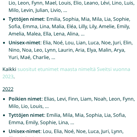
Lio, Leon, Fynn, Mael, Louis, Elio, Leano, Lévi, Lino, Luis,
Milo, Levin, Julian, Livio, …
Tyttöjen nimet
: Emilia, Sophia, Mia, Mila, Lia, Sophie,
Sofia, Emma, Lina, Malia, Eléa, Lilly, Lily, Amelie, Emily,
Amelia, Malea, Ella, Lena, Alina, …
Unisex-nimet
: Elia, Noé, Lou, Lian, Luca, Noe, Juri, Elin,
Nino, Noa, Leo, Lynn, Laurin, Aria, Elya, Malin, Arya,
Yuri, Maé, Charlie, …
Kaikki
suositut etunimet maasta nimeltä Sveitsi vuonna
2023
.
2022
Poikien nimet
: Elias, Levi, Finn, Liam, Noah, Leon, Fynn,
Milo, Lio, Louis, …
Tyttöjen nimet
: Emilia, Mila, Mia, Sophia, Lia, Sofia,
Emma, Emily, Sophie, Lina, …
Unisex-nimet
: Lou, Elia, Noé, Noe, Luca, Juri, Lynn,