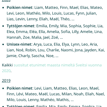
Poikien nimet
: Liam, Matteo, Finn, Mael, Elias, Mateo,
Levi, Leon, Mathéo, Milo, Louis, Lucas, Fynn, Julian,
Lias, Levin, Lenny, Eliah, Maël, Théo, …
Tyttöjen nimet
: Emilia, Emily, Mia, Sophia, Sophie, Lia,
Elea, Emma, Eléa, Ella, Amelia, Sofia, Lilly, Amelie, Lina,
Hannah, Zoe, Malia, Jael, Zoé, …
Unisex-nimet
: Arya, Luca, Elia, Elya, Lynn, Leo, Aria,
Lian, Noé, Robin, Lou, Charlie, Naomi, Jona, Jayden, Kai,
Jamie, Charly, Sascha, Noe, …
Kaikki
suositut etunimet maasta nimeltä Sveitsi vuonna
2020
.
2019
Poikien nimet
: Levi, Liam, Matteo, Elias, Leon, Mael,
Finn, Lévi, Mateo, Maël, Lucas, Milan, Noah, Eliah, Nael,
Milo, Louis, Lenny, Mathéo, Mathis, …
Tyttöjen nimet
: Emilia, Mia, Emily, Emma, Sophia, Lia,