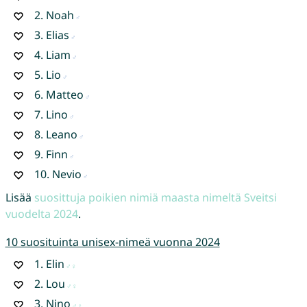
2.
Noah
3.
Elias
4.
Liam
5.
Lio
6.
Matteo
7.
Lino
8.
Leano
9.
Finn
10.
Nevio
Lisää
suosittuja poikien nimiä maasta nimeltä Sveitsi
vuodelta 2024
.
10 suosituinta unisex-nimeä vuonna 2024
1.
Elin
2.
Lou
3.
Nino