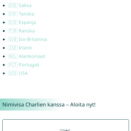
🇩🇪 Saksa
🇩🇰 Tanska
🇪🇸 Espanja
🇫🇷 Ranska
🇬🇧 Iso-Britannia
🇮🇪 Irlanti
🇳🇱 Alankomaat
🇵🇹 Portugali
🇺🇸 USA
Nimivisa Charlien kanssa – Aloita nyt!