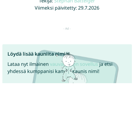
Tekijä:
Stephan Batteiger
Viimeksi päivitetty: 29.7.2026
Löydä lisää kauniita nimiä!
Lataa nyt ilmainen
vauvanimien sovellus
ja etsi
yhdessä kumppanisi kanssa kaunis nimi!