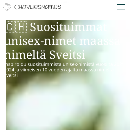
🇨🇭 Suosituimmat
unisex-nimet maassa
nimeltä Sveitsi
Inspiroidu suosituimmista unisex-nimistä vuosilta 2025,
2024 ja viimeisen 10 vuoden ajalta maassa nimeltä
Sveitsi