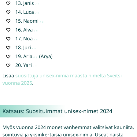
13.
Janis
14.
Luca
15.
Naomi
16.
Alva
17.
Noa
18.
Juri
19.
Aria
(Arya)
20.
Yari
Lisää
suosittuja unisex-nimiä maasta nimeltä Sveitsi
vuonna 2025
.
Katsaus: Suosituimmat unisex-nimet 2024
Myös vuonna 2024 monet vanhemmat valitsivat kauniita,
sointuvia ja yksinkertaisia unisex-nimiä. Useat näistä