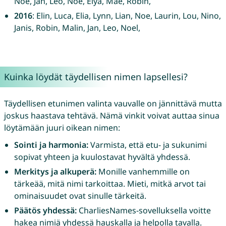
Noe, Jan, Leo, Noé, Elya, Maé, Robin,
2016
: Elin, Luca, Elia, Lynn, Lian, Noe, Laurin, Lou, Nino,
Janis, Robin, Malin, Jan, Leo, Noel,
Kuinka löydät täydellisen nimen lapsellesi?
Täydellisen etunimen valinta vauvalle on jännittävä mutta
joskus haastava tehtävä. Nämä vinkit voivat auttaa sinua
löytämään juuri oikean nimen:
Sointi ja harmonia:
Varmista, että etu- ja sukunimi
sopivat yhteen ja kuulostavat hyvältä yhdessä.
Merkitys ja alkuperä:
Monille vanhemmille on
tärkeää, mitä nimi tarkoittaa. Mieti, mitkä arvot tai
ominaisuudet ovat sinulle tärkeitä.
Päätös yhdessä:
CharliesNames-sovelluksella voitte
hakea nimiä yhdessä hauskalla ja helpolla tavalla.