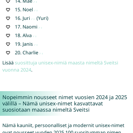
14.
Maé
15.
Noel
16.
Juri
(Yuri)
17.
Naomi
18.
Alva
19.
Janis
20.
Charlie
Lisää
suosittuja unisex-nimiä maasta nimeltä Sveitsi
vuonna 2024
.
Nopeimmin nousseet nimet vuosien 2024 ja 2025
välillä – Nämä unisex-nimet kasvattavat
suosiotaan maassa nimeltä Sveitsi
Nämä kauniit, persoonalliset ja modernit unisex-nimet
ovat nousseet vuoden 2025 100 suositumman nimen