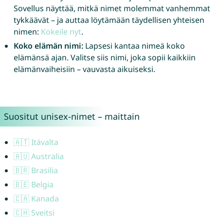
Sovellus näyttää, mitkä nimet molemmat vanhemmat
tykkäävät – ja auttaa löytämään täydellisen yhteisen
nimen:
Kokeile nyt
.
Koko elämän nimi:
Lapsesi kantaa nimeä koko
elämänsä ajan. Valitse siis nimi, joka sopii kaikkiin
elämänvaiheisiin – vauvasta aikuiseksi.
Suositut unisex-nimet – maittain
🇦🇹 Itävalta
🇦🇺 Australia
🇧🇷 Brasilia
🇧🇪 Belgia
🇨🇦 Kanada
🇨🇭 Sveitsi