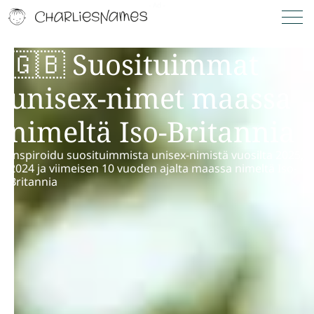
🇬🇧 Suosituimmat
unisex-nimet maassa
nimeltä Iso-Britannia
Inspiroidu suosituimmista unisex-nimistä vuosilta 2025,
2024 ja viimeisen 10 vuoden ajalta maassa nimeltä Iso-
Britannia