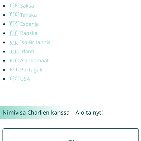
🇩🇪 Saksa
🇩🇰 Tanska
🇪🇸 Espanja
🇫🇷 Ranska
🇬🇧 Iso-Britannia
🇮🇪 Irlanti
🇳🇱 Alankomaat
🇵🇹 Portugali
🇺🇸 USA
Nimivisa Charlien kanssa – Aloita nyt!