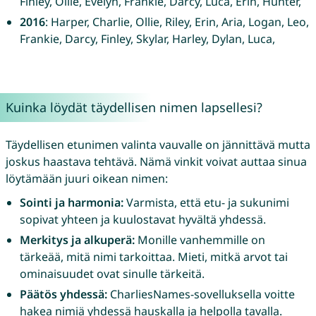
Finley, Ollie, Evelyn, Frankie, Darcy, Luca, Erin, Hunter,
2016
: Harper, Charlie, Ollie, Riley, Erin, Aria, Logan, Leo,
Frankie, Darcy, Finley, Skylar, Harley, Dylan, Luca,
Kuinka löydät täydellisen nimen lapsellesi?
Täydellisen etunimen valinta vauvalle on jännittävä mutta
joskus haastava tehtävä. Nämä vinkit voivat auttaa sinua
löytämään juuri oikean nimen:
Sointi ja harmonia:
Varmista, että etu- ja sukunimi
sopivat yhteen ja kuulostavat hyvältä yhdessä.
Merkitys ja alkuperä:
Monille vanhemmille on
tärkeää, mitä nimi tarkoittaa. Mieti, mitkä arvot tai
ominaisuudet ovat sinulle tärkeitä.
Päätös yhdessä:
CharliesNames-sovelluksella voitte
hakea nimiä yhdessä hauskalla ja helpolla tavalla.