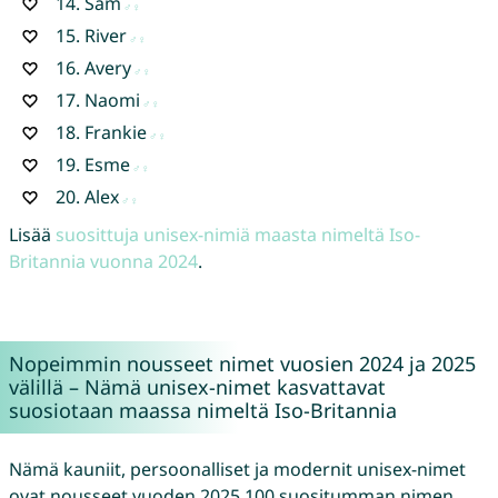
14.
Sam
15.
River
16.
Avery
17.
Naomi
18.
Frankie
19.
Esme
20.
Alex
Lisää
suosittuja unisex-nimiä maasta nimeltä Iso-
Britannia vuonna 2024
.
Nopeimmin nousseet nimet vuosien 2024 ja 2025
välillä – Nämä unisex-nimet kasvattavat
suosiotaan maassa nimeltä Iso-Britannia
Nämä kauniit, persoonalliset ja modernit unisex-nimet
ovat nousseet vuoden 2025 100 suositumman nimen