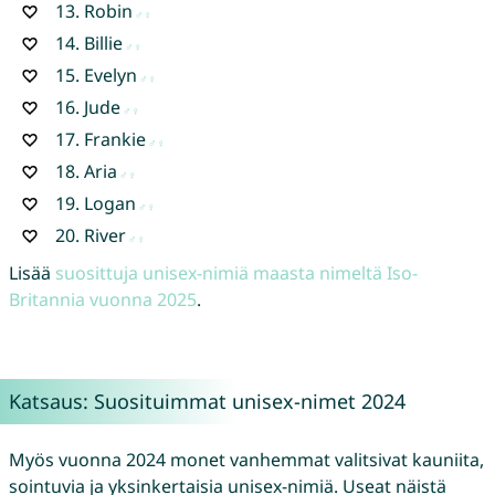
13.
Robin
14.
Billie
15.
Evelyn
16.
Jude
17.
Frankie
18.
Aria
19.
Logan
20.
River
Lisää
suosittuja unisex-nimiä maasta nimeltä Iso-
Britannia vuonna 2025
.
Katsaus: Suosituimmat unisex-nimet 2024
Myös vuonna 2024 monet vanhemmat valitsivat kauniita,
sointuvia ja yksinkertaisia unisex-nimiä. Useat näistä