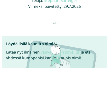
Tekijä:
Stephan Batteiger
Viimeksi päivitetty: 29.7.2026
Löydä lisää kauniita nimiä!
Lataa nyt ilmainen
vauvanimien sovellus
ja etsi
yhdessä kumppanisi kanssa kaunis nimi!