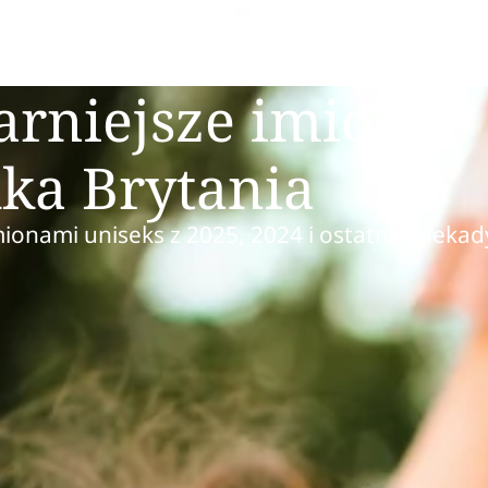
arniejsze imiona
lka Brytania
mionami uniseks z 2025, 2024 i ostatniej dekad