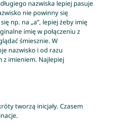
długiego nazwiska lepiej pasuje
nazwisko nie powinny się
ię np. na „a”, lepiej żeby imię
yginalne imię w połączeniu z
lądać śmiesznie. W
e nazwisko i od razu
 z imieniem. Najlepiej
róty tworzą inicjały. Czasem
nacje.