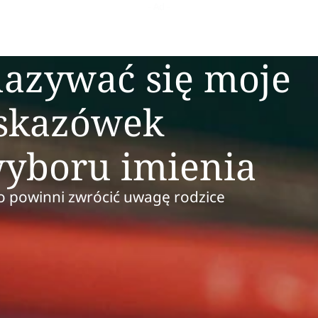
azywać się moje
wskazówek
wyboru imienia
o powinni zwrócić uwagę rodzice