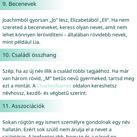
9. Becenevek
Joachimból gyorsan „Jo” lesz, Elizabetából „Eli”. Ha nem
szereted a beceneveket, keress olyan nevet, amit nem
lehet könnyen lerövidíteni – általában rövidebb nevek,
mint például Lia.
10. Családi összhang
Szép, ha az új név illik a család többi tagjáéhoz. Ha már
van három rövid, „M” betűs nevű gyermeked, tartsd meg
ezt a mintát. A
CharliesNames
oldalon kereshetsz
névhossz, kezdő- és végbetű szerint.
11. Asszociációk
Sokan rögtön egy ismert személyre gondolnak egy név
hallatán. Ezért sok szülő nem árulja el a nevet a
születésig. A legfontosabb, hogy te és a párod ne