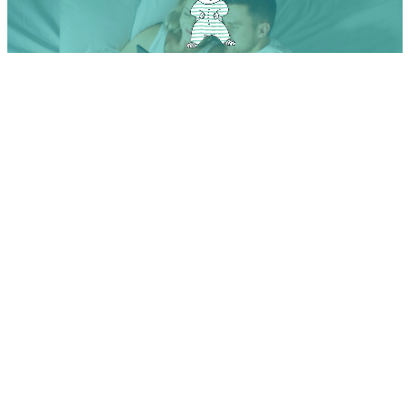
A Tindertől a babanév appig: Találd meg a tökéletes nevet
egy húzással