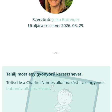
Szerzőnő:
Jelka Batteiger
Utoljára frissítve: 2026. 03. 29.
Találj most egy gyönyörű keresztnevet.
Töltsd le a CharliesNames alkalmazást – az ingyenes
babanév-alkalmazásod
.