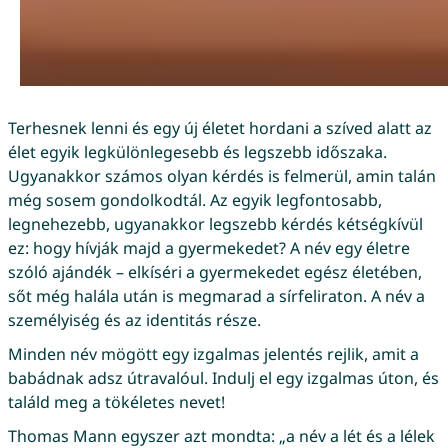
Terhesnek lenni és egy új életet hordani a szíved alatt az
élet egyik legkülönlegesebb és legszebb időszaka.
Ugyanakkor számos olyan kérdés is felmerül, amin talán
még sosem gondolkodtál. Az egyik legfontosabb,
legnehezebb, ugyanakkor legszebb kérdés kétségkívül
ez: hogy hívják majd a gyermekedet? A név egy életre
szóló ajándék – elkíséri a gyermekedet egész életében,
sőt még halála után is megmarad a sírfeliraton. A név a
személyiség és az identitás része.
Minden név mögött egy izgalmas jelentés rejlik, amit a
babádnak adsz útravalóul. Indulj el egy izgalmas úton, és
találd meg a tökéletes nevet!
Thomas Mann egyszer azt mondta: „a név a lét és a lélek