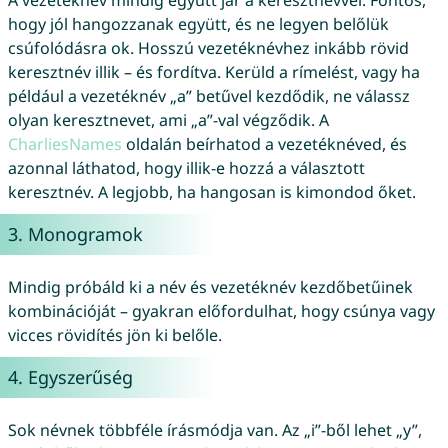
A vezetéknév mindig együtt jár a keresztnévvel. Fontos,
hogy jól hangozzanak együtt, és ne legyen belőlük
csúfolódásra ok. Hosszú vezetéknévhez inkább rövid
keresztnév illik – és fordítva. Kerüld a rímelést, vagy ha
például a vezetéknév „a” betűvel kezdődik, ne válassz
olyan keresztnevet, ami „a”-val végződik. A
CharliesNames
oldalán beírhatod a vezetéknéved, és
azonnal láthatod, hogy illik-e hozzá a választott
keresztnév. A legjobb, ha hangosan is kimondod őket.
3. Monogramok
Mindig próbáld ki a név és vezetéknév kezdőbetűinek
kombinációját – gyakran előfordulhat, hogy csúnya vagy
vicces rövidítés jön ki belőle.
4. Egyszerűség
Sok névnek többféle írásmódja van. Az „i”-ből lehet „y”,