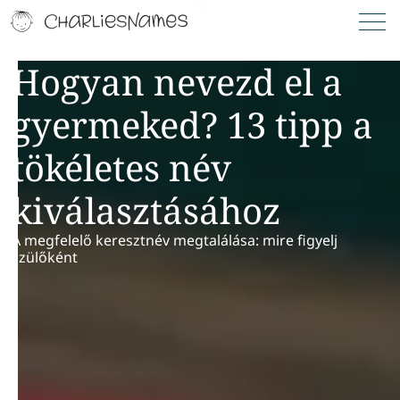
Hogyan nevezd el a
gyermeked? 13 tipp a
tökéletes név
kiválasztásához
A megfelelő keresztnév megtalálása: mire figyelj
szülőként