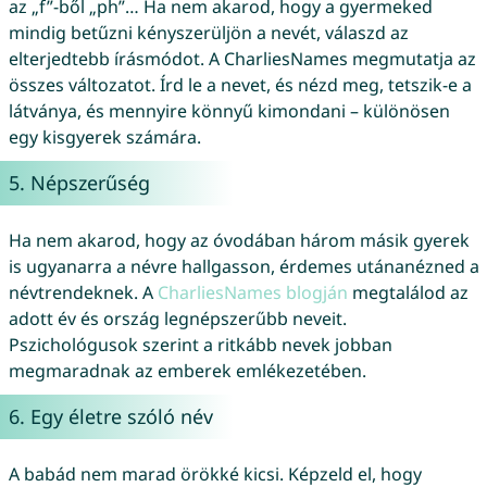
az „f”-ből „ph”… Ha nem akarod, hogy a gyermeked
mindig betűzni kényszerüljön a nevét, válaszd az
elterjedtebb írásmódot. A CharliesNames megmutatja az
összes változatot. Írd le a nevet, és nézd meg, tetszik-e a
látványa, és mennyire könnyű kimondani – különösen
egy kisgyerek számára.
5. Népszerűség
Ha nem akarod, hogy az óvodában három másik gyerek
is ugyanarra a névre hallgasson, érdemes utánanézned a
névtrendeknek. A
CharliesNames blogján
megtalálod az
adott év és ország legnépszerűbb neveit.
Pszichológusok szerint a ritkább nevek jobban
megmaradnak az emberek emlékezetében.
6. Egy életre szóló név
A babád nem marad örökké kicsi. Képzeld el, hogy