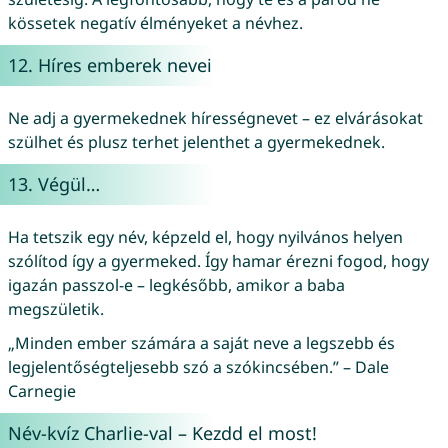
kössetek negatív élményeket a névhez.
12. Híres emberek nevei
Ne adj a gyermekednek hírességnevet – ez elvárásokat
szülhet és plusz terhet jelenthet a gyermekednek.
13. Végül…
Ha tetszik egy név, képzeld el, hogy nyilvános helyen
szólítod így a gyermeked. Így hamar érezni fogod, hogy
igazán passzol-e – legkésőbb, amikor a baba
megszületik.
„Minden ember számára a saját neve a legszebb és
legjelentőségteljesebb szó a szókincsében.” – Dale
Carnegie
Név-kvíz Charlie-val – Kezdd el most!