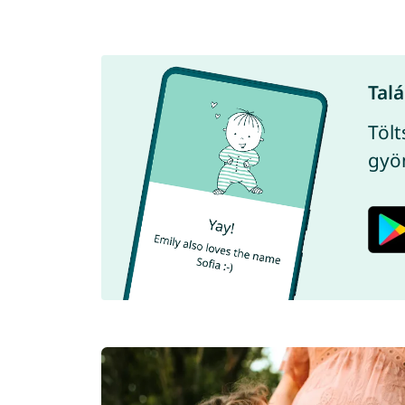
Talá
Tölt
gyö