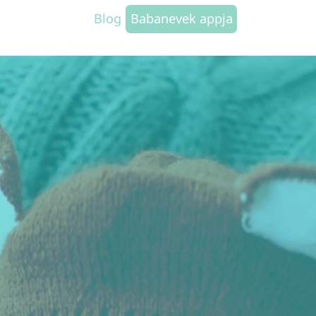
Blog
Babanevek appja