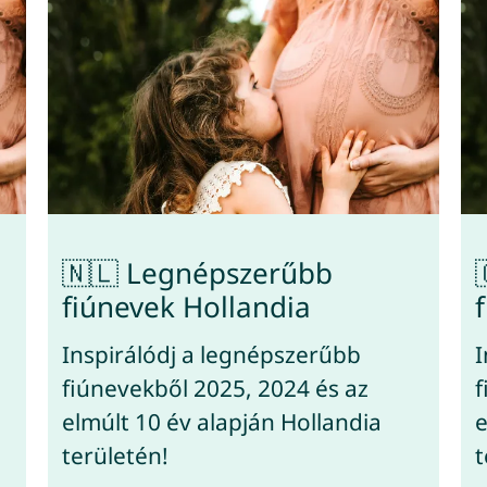
🇳🇱 Legnépszerűbb
fiúnevek Hollandia
Inspirálódj a legnépszerűbb
I
fiúnevekből 2025, 2024 és az
f
elmúlt 10 év alapján Hollandia
e
területén!
t