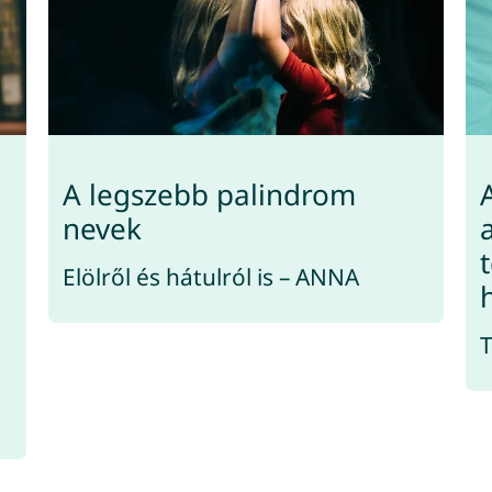
A legszebb palindrom
nevek
Elölről és hátulról is – ANNA
T