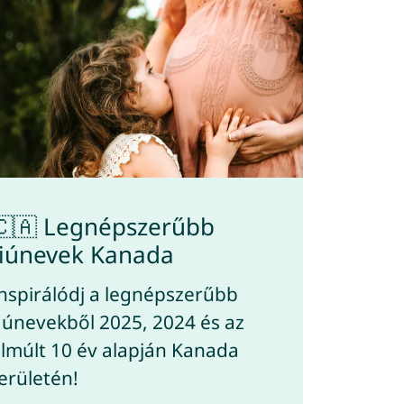
🇨🇦 Legnépszerűbb
fiúnevek Kanada
nspirálódj a legnépszerűbb
iúnevekből 2025, 2024 és az
lmúlt 10 év alapján Kanada
erületén!