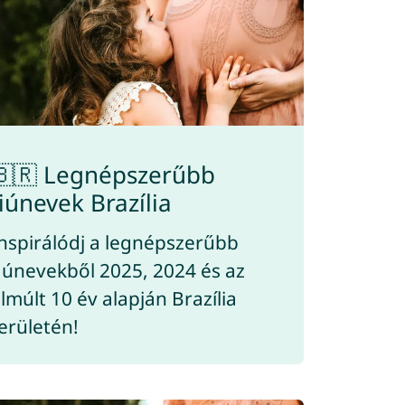
🇧🇷 Legnépszerűbb
fiúnevek Brazília
nspirálódj a legnépszerűbb
iúnevekből 2025, 2024 és az
lmúlt 10 év alapján Brazília
erületén!