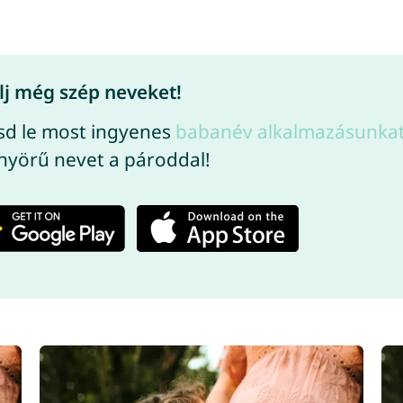
lj még szép neveket!
sd le most ingyenes
babanév alkalmazásunka
nyörű nevet a pároddal!