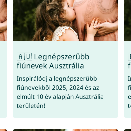
🇦🇺 Legnépszerűbb
fiúnevek Ausztrália
Inspirálódj a legnépszerűbb
I
fiúnevekből 2025, 2024 és az
f
elmúlt 10 év alapján Ausztrália
e
területén!
t