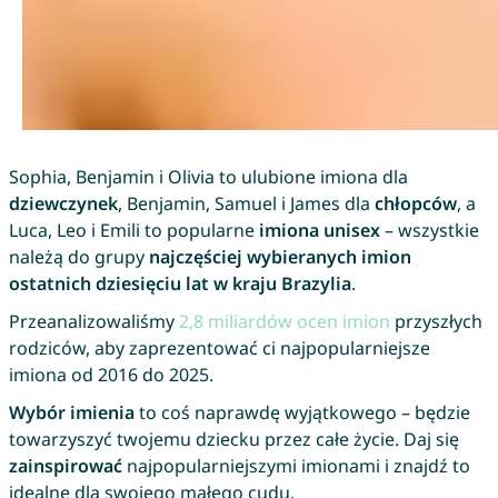
Sophia, Benjamin i Olivia to ulubione imiona dla
dziewczynek
, Benjamin, Samuel i James dla
chłopców
, a
Luca, Leo i Emili to popularne
imiona unisex
– wszystkie
należą do grupy
najczęściej wybieranych imion
ostatnich dziesięciu lat w kraju Brazylia
.
Przeanalizowaliśmy
2,8 miliardów ocen imion
przyszłych
rodziców, aby zaprezentować ci najpopularniejsze
imiona od 2016 do 2025.
Wybór imienia
to coś naprawdę wyjątkowego – będzie
towarzyszyć twojemu dziecku przez całe życie. Daj się
zainspirować
najpopularniejszymi imionami i znajdź to
idealne dla swojego małego cudu.