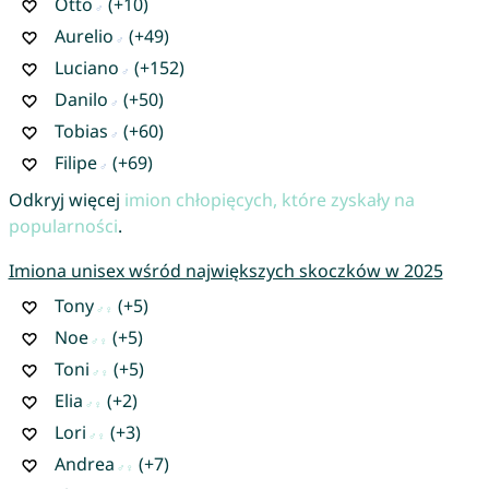
Otto
(+10)
Aurelio
(+49)
Luciano
(+152)
Danilo
(+50)
Tobias
(+60)
Filipe
(+69)
Odkryj więcej
imion chłopięcych, które zyskały na
popularności
.
Imiona unisex wśród największych skoczków w 2025
Tony
(+5)
Noe
(+5)
Toni
(+5)
Elia
(+2)
Lori
(+3)
Andrea
(+7)