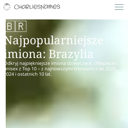
🇧🇷
Najpopularniejsze
imiona: Brazylia
Odkryj najpiękniejsze imiona dziewczęce, chłopięce i
unisex z Top 10 – z najnowszymi trendami z lat 2025,
2024 i ostatnich 10 lat.