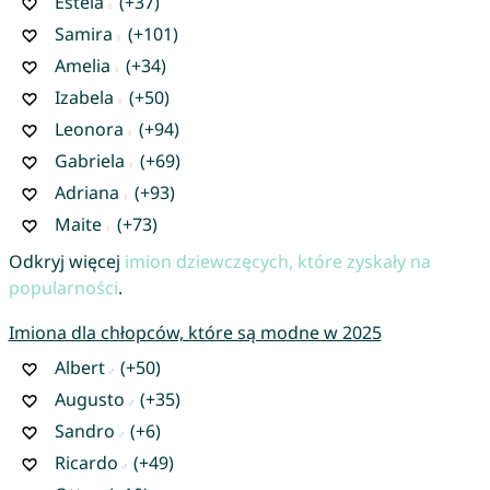
Estela
(+37)
Samira
(+101)
Amelia
(+34)
Izabela
(+50)
Leonora
(+94)
Gabriela
(+69)
Adriana
(+93)
Maite
(+73)
Odkryj więcej
imion dziewczęcych, które zyskały na
popularności
.
Imiona dla chłopców, które są modne w 2025
Albert
(+50)
Augusto
(+35)
Sandro
(+6)
Ricardo
(+49)