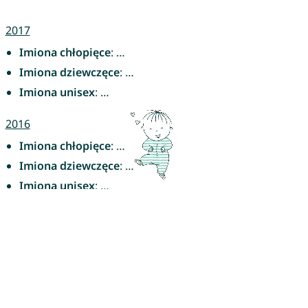
2017
Imiona chłopięce
: …
Imiona dziewczęce
: …
Imiona unisex
: …
2016
Imiona chłopięce
: …
Imiona dziewczęce
: …
Imiona unisex
: …
Nadal szukasz pięknego imienia dla swojego
dziecka?
Wybór imienia dla dziecka to wyjątkowa podróż – a z