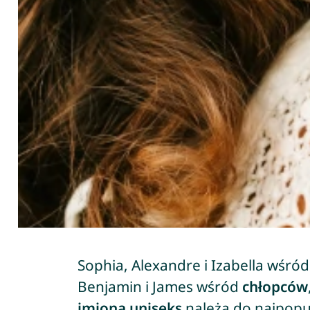
Sophia, Alexandre i Izabella wśró
Benjamin i James wśród
chłopców
imiona uniseks
należą do najpopu