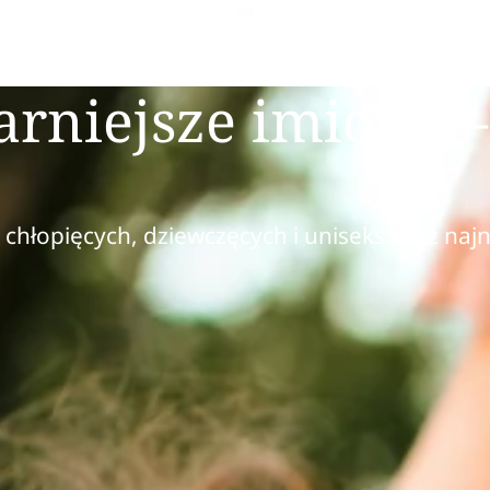
arniejsze imiona –
 chłopięcych, dziewczęcych i uniseks oraz na