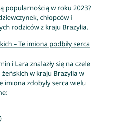
szą popularnością w roku 2023?
 dziewczynek, chłopców i
ch rodziców z kraju Brazylia.
kich – Te imiona podbiły serca
in i Lara znalazły się na czele
n żeńskich w kraju Brazylia w
e imiona zdobyły serca wielu
ne:
)