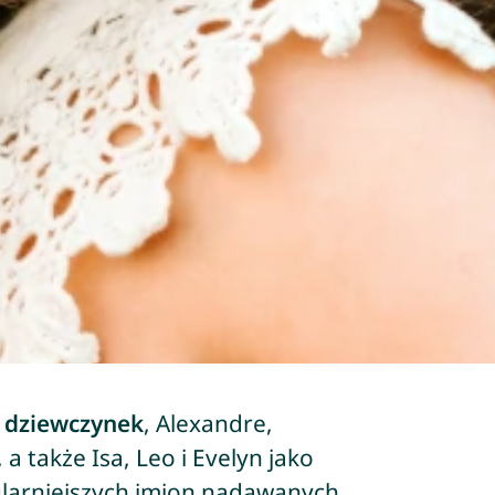
d
dziewczynek
, Alexandre,
, a także Isa, Leo i Evelyn jako
larniejszych imion nadawanych