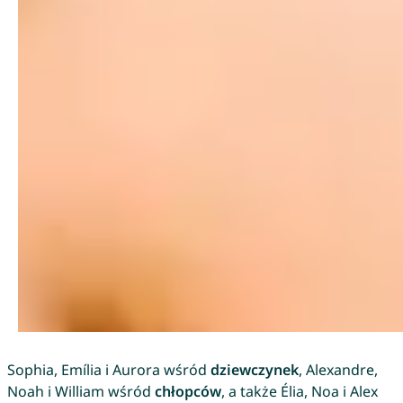
Sophia, Emília i Aurora wśród
dziewczynek
, Alexandre,
Noah i William wśród
chłopców
, a także Élia, Noa i Alex