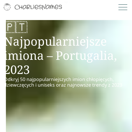
🇵🇹
Najpopularniejsze
imiona – Portugalia,
2023
Odkryj 50 najpopularniejszych imion chłopięcych,
dziewczęcych i uniseks oraz najnowsze trendy z 2023