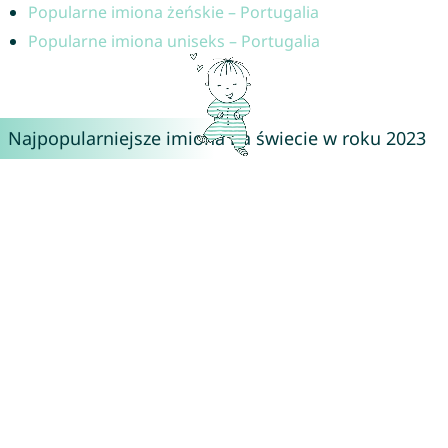
Popularne imiona żeńskie – Portugalia
Popularne imiona uniseks – Portugalia
Najpopularniejsze imiona na świecie w roku 2023
Zainspiruj się najpopularniejszymi imionami z różnych
krajów! Od Europy po inne kontynenty – oto ulubione
imiona z całego świata:
🇦🇹 Austria
🇦🇺 Australia
🇧🇷 Brazylia
🇧🇪 Belgia
🇨🇦 Kanada
🇨🇭 Szwajcaria
🇩🇪 Niemcy