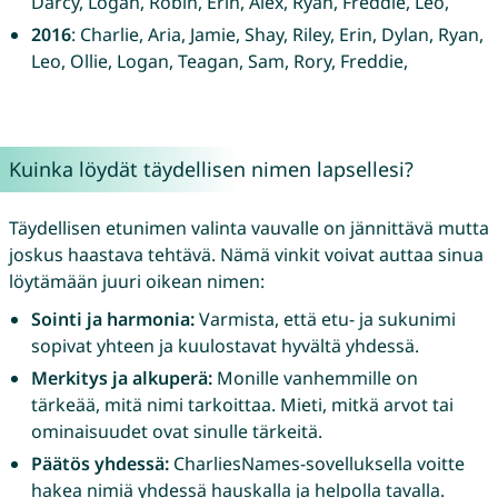
Darcy, Logan, Robin, Erin, Alex, Ryan, Freddie, Leo,
2016
: Charlie, Aria, Jamie, Shay, Riley, Erin, Dylan, Ryan,
Leo, Ollie, Logan, Teagan, Sam, Rory, Freddie,
Kuinka löydät täydellisen nimen lapsellesi?
Täydellisen etunimen valinta vauvalle on jännittävä mutta
joskus haastava tehtävä. Nämä vinkit voivat auttaa sinua
löytämään juuri oikean nimen:
Sointi ja harmonia:
Varmista, että etu- ja sukunimi
sopivat yhteen ja kuulostavat hyvältä yhdessä.
Merkitys ja alkuperä:
Monille vanhemmille on
tärkeää, mitä nimi tarkoittaa. Mieti, mitkä arvot tai
ominaisuudet ovat sinulle tärkeitä.
Päätös yhdessä:
CharliesNames-sovelluksella voitte
hakea nimiä yhdessä hauskalla ja helpolla tavalla.