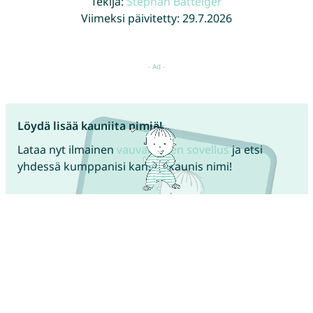
Tekijä:
Stephan Batteiger
Viimeksi päivitetty: 29.7.2026
Löydä lisää kauniita nimiä!
Lataa nyt ilmainen
vauvanimien sovellus
ja etsi
yhdessä kumppanisi kanssa kaunis nimi!