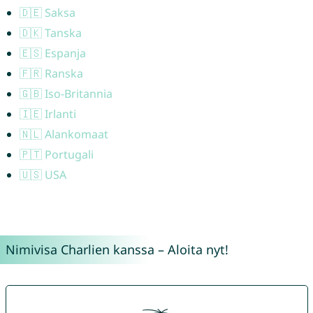
🇩🇪 Saksa
🇩🇰 Tanska
🇪🇸 Espanja
🇫🇷 Ranska
🇬🇧 Iso-Britannia
🇮🇪 Irlanti
🇳🇱 Alankomaat
🇵🇹 Portugali
🇺🇸 USA
Nimivisa Charlien kanssa – Aloita nyt!