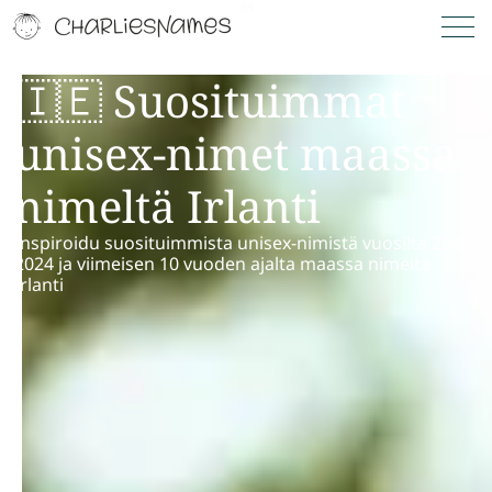
🇮🇪 Suosituimmat
unisex-nimet maassa
nimeltä Irlanti
Inspiroidu suosituimmista unisex-nimistä vuosilta 2025,
2024 ja viimeisen 10 vuoden ajalta maassa nimeltä
Irlanti