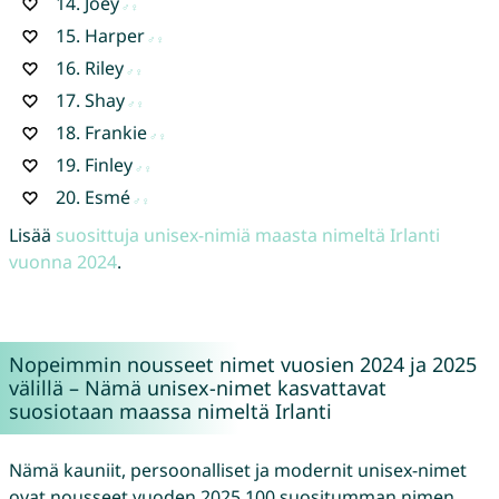
14.
Joey
15.
Harper
16.
Riley
17.
Shay
18.
Frankie
19.
Finley
20.
Esmé
Lisää
suosittuja unisex-nimiä maasta nimeltä Irlanti
vuonna 2024
.
Nopeimmin nousseet nimet vuosien 2024 ja 2025
välillä – Nämä unisex-nimet kasvattavat
suosiotaan maassa nimeltä Irlanti
Nämä kauniit, persoonalliset ja modernit unisex-nimet
ovat nousseet vuoden 2025 100 suositumman nimen