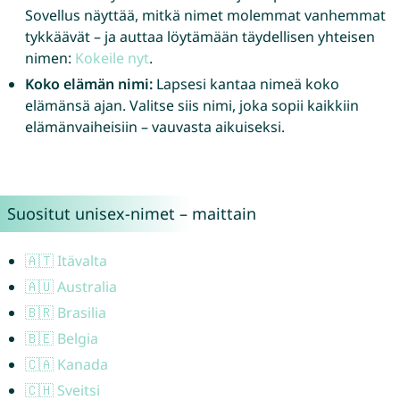
Sovellus näyttää, mitkä nimet molemmat vanhemmat
tykkäävät – ja auttaa löytämään täydellisen yhteisen
nimen:
Kokeile nyt
.
Koko elämän nimi:
Lapsesi kantaa nimeä koko
elämänsä ajan. Valitse siis nimi, joka sopii kaikkiin
elämänvaiheisiin – vauvasta aikuiseksi.
Suositut unisex-nimet – maittain
🇦🇹 Itävalta
🇦🇺 Australia
🇧🇷 Brasilia
🇧🇪 Belgia
🇨🇦 Kanada
🇨🇭 Sveitsi