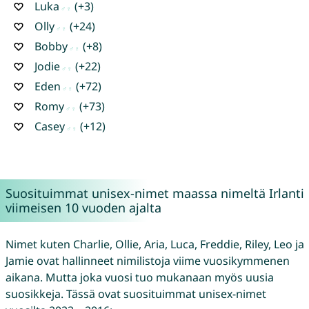
Luka
(+3)
Olly
(+24)
Bobby
(+8)
Jodie
(+22)
Eden
(+72)
Romy
(+73)
Casey
(+12)
Suosituimmat unisex-nimet maassa nimeltä Irlanti
viimeisen 10 vuoden ajalta
Nimet kuten Charlie, Ollie, Aria, Luca, Freddie, Riley, Leo ja
Jamie ovat hallinneet nimilistoja viime vuosikymmenen
aikana. Mutta joka vuosi tuo mukanaan myös uusia
suosikkeja. Tässä ovat suosituimmat unisex-nimet