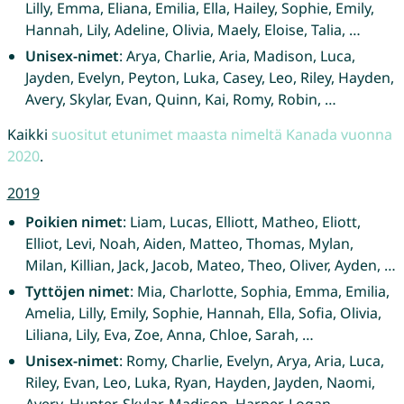
Lilly, Emma, Eliana, Emilia, Ella, Hailey, Sophie, Emily,
Hannah, Lily, Adeline, Olivia, Maely, Eloise, Talia, …
Unisex-nimet
: Arya, Charlie, Aria, Madison, Luca,
Jayden, Evelyn, Peyton, Luka, Casey, Leo, Riley, Hayden,
Avery, Skylar, Evan, Quinn, Kai, Romy, Robin, …
Kaikki
suositut etunimet maasta nimeltä Kanada vuonna
2020
.
2019
Poikien nimet
: Liam, Lucas, Elliott, Matheo, Eliott,
Elliot, Levi, Noah, Aiden, Matteo, Thomas, Mylan,
Milan, Killian, Jack, Jacob, Mateo, Theo, Oliver, Ayden, …
Tyttöjen nimet
: Mia, Charlotte, Sophia, Emma, Emilia,
Amelia, Lilly, Emily, Sophie, Hannah, Ella, Sofia, Olivia,
Liliana, Lily, Eva, Zoe, Anna, Chloe, Sarah, …
Unisex-nimet
: Romy, Charlie, Evelyn, Arya, Aria, Luca,
Riley, Evan, Leo, Luka, Ryan, Hayden, Jayden, Naomi,