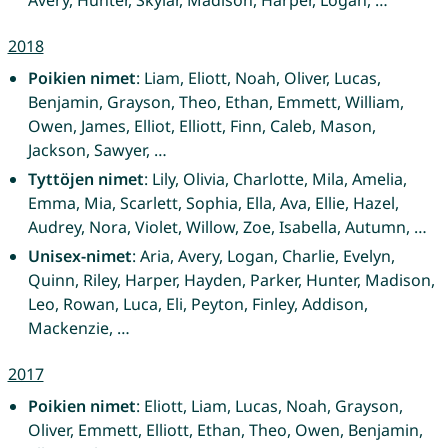
Avery, Hunter, Skylar, Madison, Harper, Logan, …
2018
Poikien nimet
: Liam, Eliott, Noah, Oliver, Lucas,
Benjamin, Grayson, Theo, Ethan, Emmett, William,
Owen, James, Elliot, Elliott, Finn, Caleb, Mason,
Jackson, Sawyer, …
Tyttöjen nimet
: Lily, Olivia, Charlotte, Mila, Amelia,
Emma, Mia, Scarlett, Sophia, Ella, Ava, Ellie, Hazel,
Audrey, Nora, Violet, Willow, Zoe, Isabella, Autumn, …
Unisex-nimet
: Aria, Avery, Logan, Charlie, Evelyn,
Quinn, Riley, Harper, Hayden, Parker, Hunter, Madison,
Leo, Rowan, Luca, Eli, Peyton, Finley, Addison,
Mackenzie, …
2017
Poikien nimet
: Eliott, Liam, Lucas, Noah, Grayson,
Oliver, Emmett, Elliott, Ethan, Theo, Owen, Benjamin,