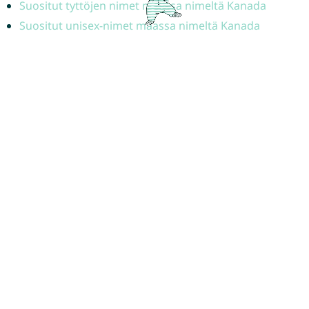
Suositut tyttöjen nimet maassa nimeltä Kanada
Suositut unisex-nimet maassa nimeltä Kanada
Suosittuja etunimiä eri puolilta maailmaa
Inspiroidu suosituimmista etunimistä eri maista!
Euroopasta maailmalle – täältä löydät suosittuja nimiä eri
maista::
🇦🇹 Itävalta
🇦🇺 Australia
🇧🇷 Brasilia
🇧🇪 Belgia
🇨🇦 Kanada
🇨🇭 Sveitsi
🇩🇪 Saksa