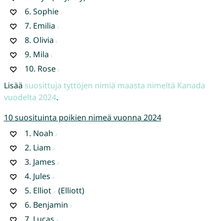
6.
Sophie
7.
Emilia
8.
Olivia
9.
Mila
10.
Rose
Lisää
suosittuja tyttöjen nimiä maasta nimeltä Kanada
vuodelta 2024
.
10 suosituinta poikien nimeä vuonna 2024
1.
Noah
2.
Liam
3.
James
4.
Jules
5.
Elliot
(Elliott)
6.
Benjamin
7.
Lucas