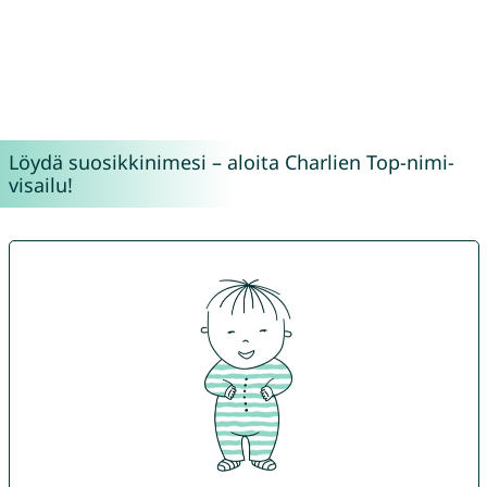
Löydä suosikkinimesi – aloita Charlien Top-nimi-
visailu!