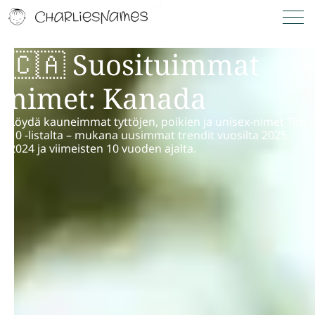
🇨🇦 Suosituimmat
nimet: Kanada
Löydä kauneimmat tyttöjen, poikien ja unisex-nimet Top
10 -listalta – mukana uusimmat trendit vuosilta 2025,
2024 ja viimeisten 10 vuoden ajalta.