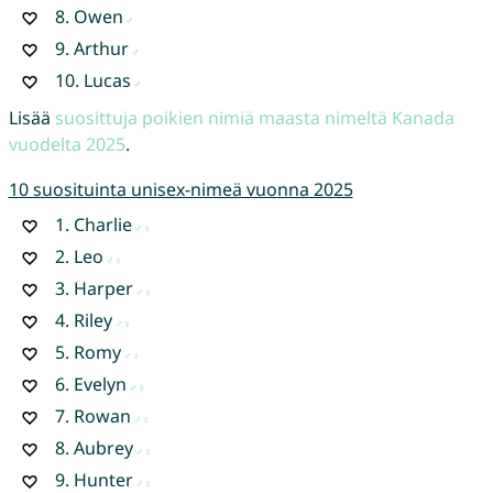
8.
Owen
9.
Arthur
10.
Lucas
Lisää
suosittuja poikien nimiä maasta nimeltä Kanada
vuodelta 2025
.
10 suosituinta unisex-nimeä vuonna 2025
1.
Charlie
2.
Leo
3.
Harper
4.
Riley
5.
Romy
6.
Evelyn
7.
Rowan
8.
Aubrey
9.
Hunter