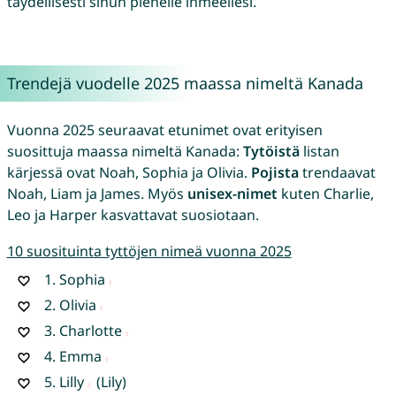
täydellisesti sinun pienelle ihmeellesi.
Trendejä vuodelle 2025 maassa nimeltä Kanada
Vuonna 2025 seuraavat etunimet ovat erityisen
suosittuja maassa nimeltä Kanada:
Tytöistä
listan
kärjessä ovat Noah, Sophia ja Olivia.
Pojista
trendaavat
Noah, Liam ja James. Myös
unisex-nimet
kuten Charlie,
Leo ja Harper kasvattavat suosiotaan.
10 suosituinta tyttöjen nimeä vuonna 2025
1.
Sophia
2.
Olivia
3.
Charlotte
4.
Emma
5.
Lilly
(Lily)