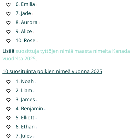
6.
Emilia
7.
Jade
8.
Aurora
9.
Alice
10.
Rose
Lisää
suosittuja tyttöjen nimiä maasta nimeltä Kanada
vuodelta 2025
.
10 suosituinta poikien nimeä vuonna 2025
1.
Noah
2.
Liam
3.
James
4.
Benjamin
5.
Elliott
6.
Ethan
7.
Jules