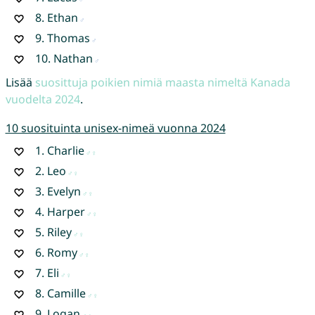
8.
Ethan
9.
Thomas
10.
Nathan
Lisää
suosittuja poikien nimiä maasta nimeltä Kanada
vuodelta 2024
.
10 suosituinta unisex-nimeä vuonna 2024
1.
Charlie
2.
Leo
3.
Evelyn
4.
Harper
5.
Riley
6.
Romy
7.
Eli
8.
Camille
9.
Logan