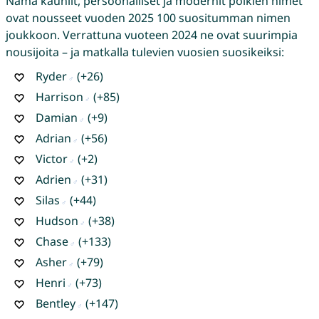
Nämä kauniit, persoonalliset ja modernit poikien nimet
ovat nousseet vuoden 2025 100 suositumman nimen
joukkoon. Verrattuna vuoteen 2024 ne ovat suurimpia
nousijoita – ja matkalla tulevien vuosien suosikeiksi:
Ryder
(+26)
Harrison
(+85)
Damian
(+9)
Adrian
(+56)
Victor
(+2)
Adrien
(+31)
Silas
(+44)
Hudson
(+38)
Chase
(+133)
Asher
(+79)
Henri
(+73)
Bentley
(+147)