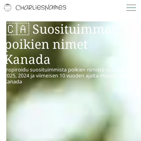
🇨🇦 Suosituimmat
poikien nimet
Kanada
Inspiroidu suosituimmista poikien nimistä vuosilta
2025, 2024 ja viimeisen 10 vuoden ajalta maassa nimeltä
Kanada