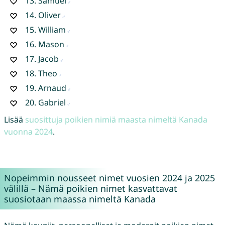
13.
Samuel
14.
Oliver
15.
William
16.
Mason
17.
Jacob
18.
Theo
19.
Arnaud
20.
Gabriel
Lisää
suosittuja poikien nimiä maasta nimeltä Kanada
vuonna 2024
.
Nopeimmin nousseet nimet vuosien 2024 ja 2025
välillä – Nämä poikien nimet kasvattavat
suosiotaan maassa nimeltä Kanada