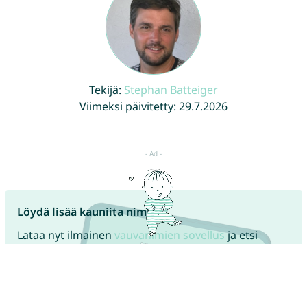
Tekijä:
Stephan Batteiger
Viimeksi päivitetty: 29.7.2026
Löydä lisää kauniita nimiä!
Lataa nyt ilmainen
vauvanimien sovellus
ja etsi
yhdessä kumppanisi kanssa kaunis nimi!