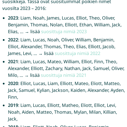
suosikkeja. Tässä ovat suosituimmat poikien nimet
vuosilta 2023 – 2016:
2023
: Liam, Noah, James, Lucas, Elliot, Theo, Oliver,
Benjamin, Thomas, Nolan, Elliott, Ethan, William, Jack,
Elias, … → lisää
suosittuja nimiä 2023
2022
: Liam, Lucas, Noah, Oliver, William, Benjamin,
Elliot, Alexander, Thomas, Theo, Elias, Elliott, Jacob,
James, Levi, … → lisää
suosittuja nimiä 2022
2021
: Liam, Lucas, Mateo, William, Elliot, Finn, Theo,
Alexander, Elliott, Zachary, Nathan, Jack, Samuel, Oliver,
Milo, … → lisää
suosittuja nimiä 2021
2020
: Elliot, Lucas, Liam, Elliott, Mateo, Eliott, Matteo,
Jack, Samuel, Kylian, Jackson, Kaiden, Alexander, Ayden,
Finn,
2019
: Liam, Lucas, Elliott, Matheo, Eliott, Elliot, Levi,
Noah, Aiden, Matteo, Thomas, Mylan, Milan, Killian,
Jack,