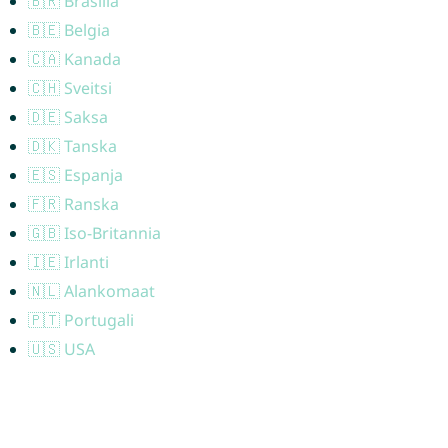
🇧🇷 Brasilia
🇧🇪 Belgia
🇨🇦 Kanada
🇨🇭 Sveitsi
🇩🇪 Saksa
🇩🇰 Tanska
🇪🇸 Espanja
🇫🇷 Ranska
🇬🇧 Iso-Britannia
🇮🇪 Irlanti
🇳🇱 Alankomaat
🇵🇹 Portugali
🇺🇸 USA