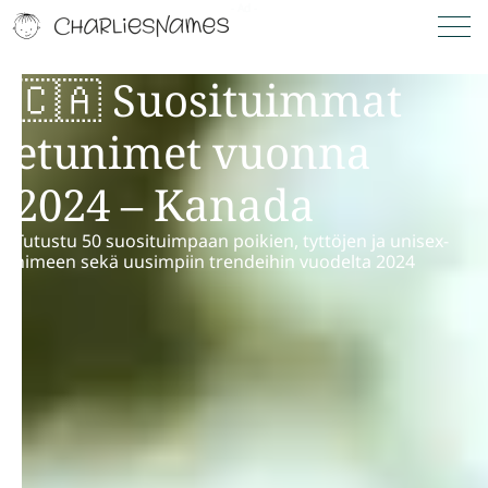
🇨🇦 Suosituimmat
etunimet vuonna
2024 – Kanada
Tutustu 50 suosituimpaan poikien, tyttöjen ja unisex-
nimeen sekä uusimpiin trendeihin vuodelta 2024