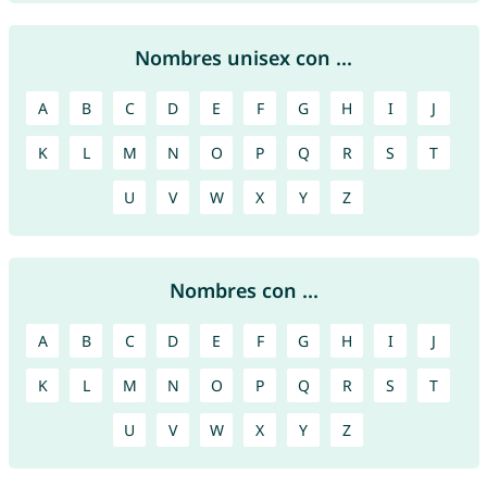
Nombres unisex con ...
A
B
C
D
E
F
G
H
I
J
K
L
M
N
O
P
Q
R
S
T
U
V
W
X
Y
Z
Nombres con ...
A
B
C
D
E
F
G
H
I
J
K
L
M
N
O
P
Q
R
S
T
U
V
W
X
Y
Z