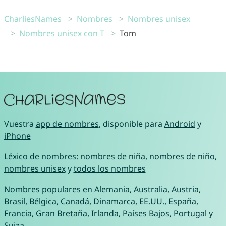
CharliesNames
Nombres
Nombres unisex
Nombres unisex con T
Tom
Vuestra
app de nombres
, disponible para
Android
y
iPhone
Léxico de nombres:
nombres de niña
,
nombres de niño
,
nombres unisex
y
todos los nombres
Nombres populares en
Alemania
,
Australia
,
Austria
,
Brasil
,
Bélgica
,
Canadá
,
Dinamarca
,
EE.UU.
,
España
,
Francia
,
Gran Bretaña
,
Irlanda
,
Países Bajos
,
Portugal
y
Suiza