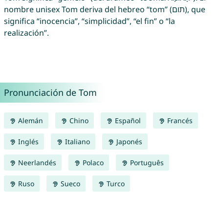
nombre unisex Tom deriva del hebreo “tom” (תום), que
significa “inocencia”, “simplicidad”, “el fin” o “la
realización”.
Pronunciación de Tom
Alemán
Chino
Español
Francés
Inglés
Italiano
Japonés
Neerlandés
Polaco
Português
Ruso
Sueco
Turco