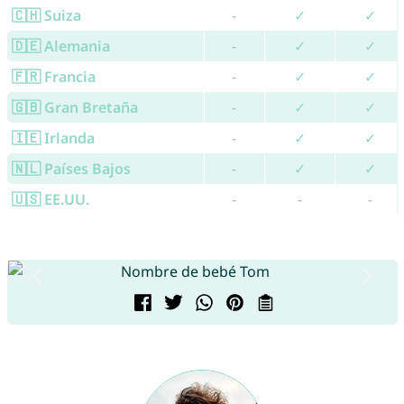
🇨🇭 Suiza
-
✓
✓
🇩🇪 Alemania
-
✓
✓
🇫🇷 Francia
-
✓
✓
🇬🇧 Gran Bretaña
-
✓
✓
🇮🇪 Irlanda
-
✓
✓
🇳🇱 Países Bajos
-
✓
✓
🇺🇸 EE.UU.
-
-
-