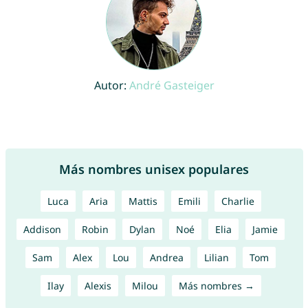
Autor:
André Gasteiger
Más nombres unisex populares
Luca
Aria
Mattis
Emili
Charlie
Addison
Robin
Dylan
Noé
Elia
Jamie
Sam
Alex
Lou
Andrea
Lilian
Tom
Ilay
Alexis
Milou
Más nombres →