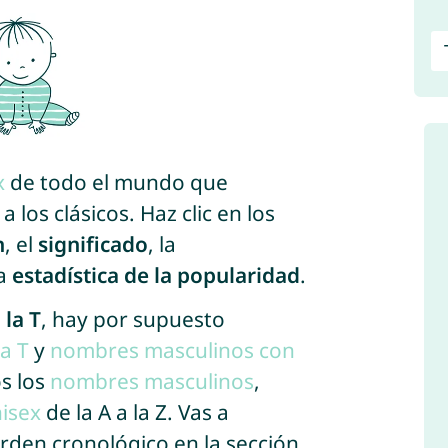
x
de todo el mundo que
 los clásicos. Haz clic en los
n
, el
significado
, la
la
estadística de la popularidad
.
la T
, hay por supuesto
a T
y
nombres masculinos con
s los
nombres masculinos
,
isex
de la A a la Z. Vas a
rden cronológico en la sección