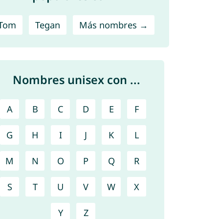
Tom
Tegan
Más nombres →
Nombres unisex con ...
A
B
C
D
E
F
G
H
I
J
K
L
M
N
O
P
Q
R
S
T
U
V
W
X
Y
Z