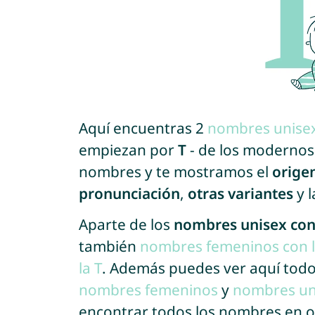
Aquí encuentras 2
nombres unise
empiezan por
T
- de los modernos a
nombres y te mostramos el
orige
pronunciación
,
otras variantes
y 
Aparte de los
nombres unisex con 
también
nombres femeninos con l
la T
. Además puedes ver aquí todo
nombres femeninos
y
nombres un
encontrar todos los nombres en o