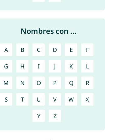
Nombres con ...
A
B
C
D
E
F
G
H
I
J
K
L
M
N
O
P
Q
R
S
T
U
V
W
X
Y
Z