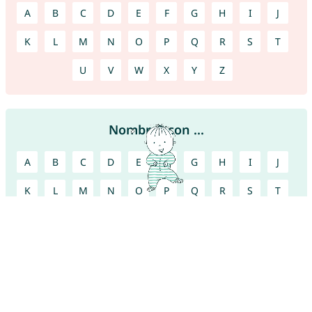
A
B
C
D
E
F
G
H
I
J
K
L
M
N
O
P
Q
R
S
T
U
V
W
X
Y
Z
Nombres con ...
A
B
C
D
E
F
G
H
I
J
K
L
M
N
O
P
Q
R
S
T
U
V
W
X
Y
Z