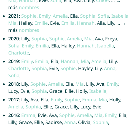
Mia
,
Hannah
, Evie,
Sofia
, Ella, Ava, Lucy,
Chloe
, … →
más
nombres
2021
:
Sophie
,
Emily
,
Amelia
, Ella,
Sophia
,
Sofia
,
Isabella
,
Mia
, Hailey,
Emilie
, Evie,
Emilia
,
Hannah
, Aila, Lily, … →
más
nombres
2020
: Lilly,
Sophia
,
Sophie
,
Amelia
,
Mia
, Ava, Freya,
Sofia
,
Emily
,
Emilia
, Ella, Hailey,
Hannah
,
Isabella
,
Charlotte
,
2019
:
Emily
,
Emilia
, Ella,
Hannah
,
Mia
,
Amelia
, Lilly,
Charlotte
,
Sophia
, Evie,
Sophie
, Hayley, Lily,
Anna
,
Sofia
,
2018
: Lily,
Sophie
,
Amelia
, Ella,
Mia
, Lilly, Ava,
Emily
,
Lucy, Evie,
Sophia
, Grace, Ellie, Holly,
Isabella
,
2017
: Lily, Ava, Ella,
Emily
,
Sophie
,
Emma
,
Mia
, Holly,
Amelia
,
Sophia
, Ellie, Grace, Lilly, Lucy, Evie,
2016
:
Emma
, Evie, Ava,
Sophie
,
Amelia
,
Mia
,
Emily
, Ella,
Lilly, Grace, Ellie, Saoirse,
Anna
, Olivia,
Sophia
,