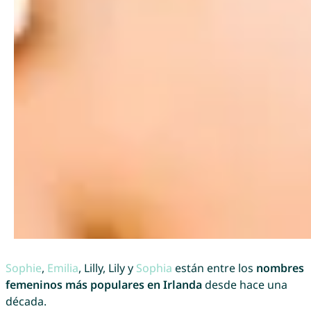
Sophie
,
Emilia
, Lilly, Lily y
Sophia
están entre los
nombres
femeninos más populares en Irlanda
desde hace una
década.