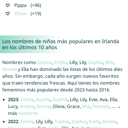
Pippa
(+96)
Chloe
(+19)
Los nombres de niñas más populares en Irlanda
en los últimos 10 años
Nombres como
Sophie
,
Emilia
, Lilly, Lily,
Sophia
,
Mia
,
Amelia
y Ella han dominado las listas de los últimos diez
años. Sin embargo, cada año surgen nuevos favoritos
que traen tendencias frescas. Aquí tienes los nombres
femeninos más populares desde 2023 hasta 2016.
2023
:
Emilia
,
Sophia
,
Sophie
, Lilly, Lily, Evie, Ava, Ella,
Lucy,
Amelia
,
Emma
, Olivia, Grace,
Mia
,
Hannah
, … →
más
nombres
2022
:
Emilia
, Lily, Lilly,
Sophie
,
Sophia
,
Emily
,
Amelia
,