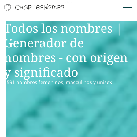
Todos los nombres |
Generador de
nombres - con origen
y significado
1591 nombres femeninos, masculinos y unisex