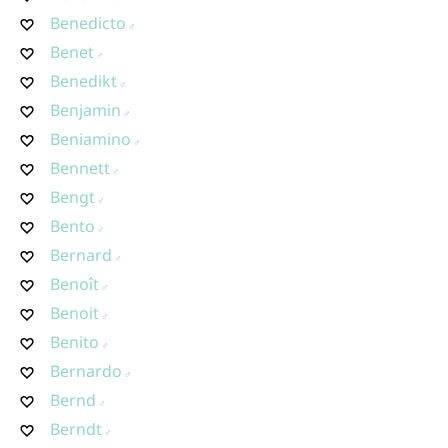
Benedicto
Benet
Benedikt
Benjamin
Beniamino
Bennett
Bengt
Bento
Bernard
Benoît
Benoit
Benito
Bernardo
Bernd
Berndt