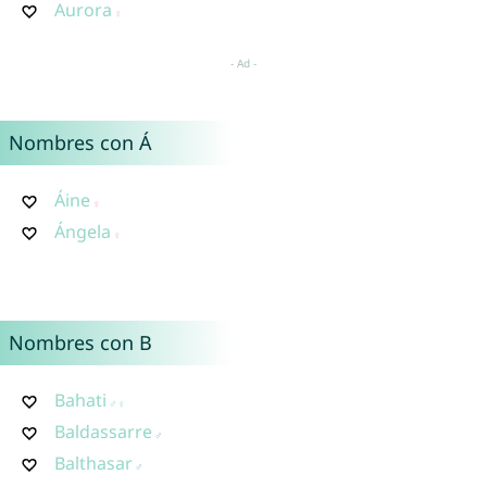
Aurora
Nombres con Á
Áine
Ángela
Nombres con B
Bahati
Baldassarre
Balthasar