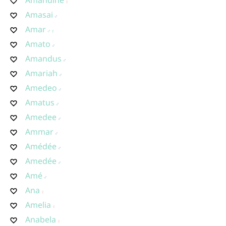
Amasai
Amar
Amato
Amandus
Amariah
Amedeo
Amatus
Amedee
Ammar
Amédée
Amedée
Amé
Ana
Amelia
Anabela