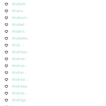
Anabell
Anaru
Anakoni
Anabel
Anders
Anabella
Andi
Andreas
Andree
Andras
Andrei
Andrea
Andreea
Andres
Andreja