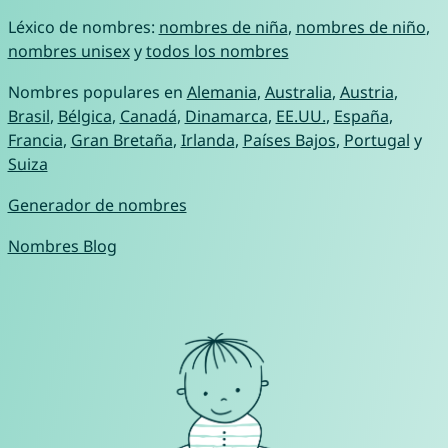
Léxico de nombres:
nombres de niña
,
nombres de niño
,
nombres unisex
y
todos los nombres
Nombres populares en
Alemania
,
Australia
,
Austria
,
Brasil
,
Bélgica
,
Canadá
,
Dinamarca
,
EE.UU.
,
España
,
Francia
,
Gran Bretaña
,
Irlanda
,
Países Bajos
,
Portugal
y
Suiza
Generador de nombres
Nombres Blog