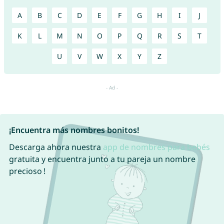
A
B
C
D
E
F
G
H
I
J
K
L
M
N
O
P
Q
R
S
T
U
V
W
X
Y
Z
¡Encuentra más nombres bonitos!
Descarga ahora nuestra
app de nombres para bebés
gratuita y encuentra junto a tu pareja un nombre
precioso !