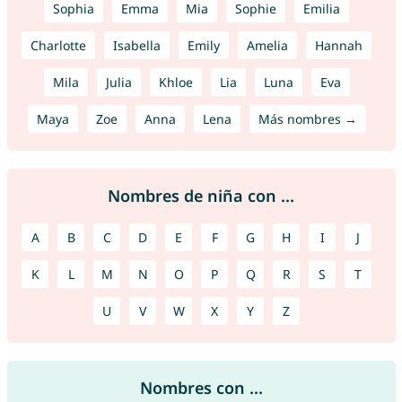
Sophia
Emma
Mia
Sophie
Emilia
Charlotte
Isabella
Emily
Amelia
Hannah
Mila
Julia
Khloe
Lia
Luna
Eva
Maya
Zoe
Anna
Lena
Más nombres →
Nombres de niña con ...
A
B
C
D
E
F
G
H
I
J
K
L
M
N
O
P
Q
R
S
T
U
V
W
X
Y
Z
Nombres con ...