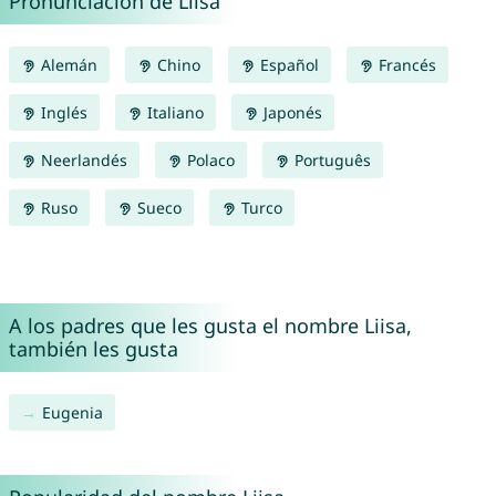
Pronunciación de Liisa
Alemán
Chino
Español
Francés
Inglés
Italiano
Japonés
Neerlandés
Polaco
Português
Ruso
Sueco
Turco
A los padres que les gusta el nombre Liisa,
también les gusta
Eugenia