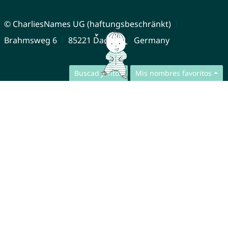
© CharliesNames UG (haftungsbeschränkt)
Brahmsweg 6
85221 Dachau
Germany
Buscad juntos
Mis nombres favoritos