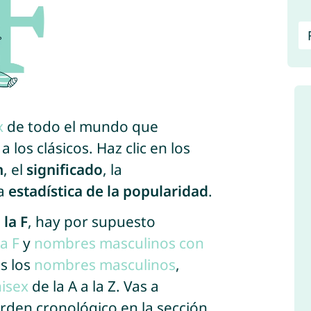
x
de todo el mundo que
 los clásicos. Haz clic en los
n
, el
significado
, la
la
estadística de la popularidad
.
la F
, hay por supuesto
a F
y
nombres masculinos con
s los
nombres masculinos
,
isex
de la A a la Z. Vas a
rden cronológico en la sección