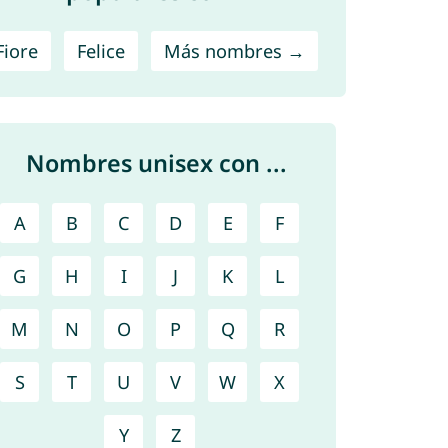
Fiore
Felice
Más nombres →
Nombres unisex con ...
A
B
C
D
E
F
G
H
I
J
K
L
M
N
O
P
Q
R
S
T
U
V
W
X
Y
Z