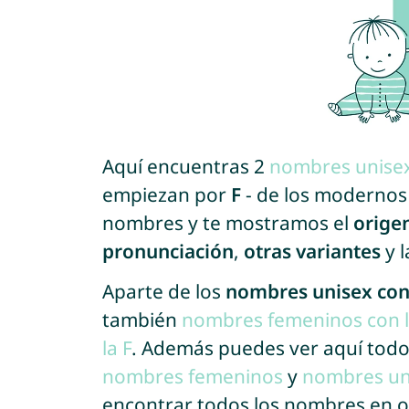
Aquí encuentras 2
nombres unise
empiezan por
F
- de los modernos a
nombres y te mostramos el
orige
pronunciación
,
otras variantes
y 
Aparte de los
nombres unisex con 
también
nombres femeninos con l
la F
. Además puedes ver aquí todo
nombres femeninos
y
nombres un
encontrar todos los nombres en o