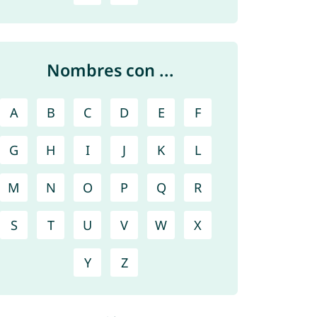
Nombres con ...
A
B
C
D
E
F
G
H
I
J
K
L
M
N
O
P
Q
R
S
T
U
V
W
X
Y
Z