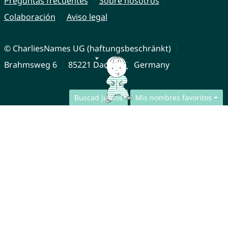
Preguntas frecuentes
Sobre nosotros
Colaboración
Aviso legal
© CharliesNames UG (haftungsbeschränkt)
Brahmsweg 6
85221 Dachau
Germany
Buscad juntos
Mis nombres favoritos