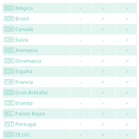
🇧🇪 Bélgica
-
✓
✓
🇧🇷 Brasil
-
✓
✓
🇨🇦 Canadá
-
✓
✓
🇨🇭 Suiza
-
-
✓
🇩🇪 Alemania
-
-
✓
🇩🇰 Dinamarca
-
✓
✓
🇪🇸 España
-
✓
✓
🇫🇷 Francia
-
✓
✓
🇬🇧 Gran Bretaña
-
✓
✓
🇮🇪 Irlanda
-
-
✓
🇳🇱 Países Bajos
-
✓
✓
🇵🇹 Portugal
-
✓
✓
🇺🇸 EE.UU.
-
✓
✓