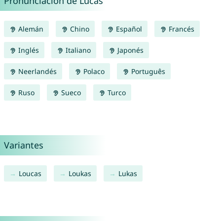
Pronunciación de Lucas
Alemán
Chino
Español
Francés
Inglés
Italiano
Japonés
Neerlandés
Polaco
Português
Ruso
Sueco
Turco
Variantes
Loucas
Loukas
Lukas