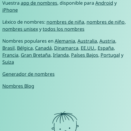
Vuestra
app de nombres
, disponible para
Android
y
iPhone
Léxico de nombres:
nombres de niña
,
nombres de niño
,
nombres unisex
y
todos los nombres
Nombres populares en
Alemania
,
Australia
,
Austria
,
Brasil
,
Bélgica
,
Canadá
,
Dinamarca
,
EE.UU.
,
España
,
Francia
,
Gran Bretaña
,
Irlanda
,
Países Bajos
,
Portugal
y
Suiza
Generador de nombres
Nombres Blog