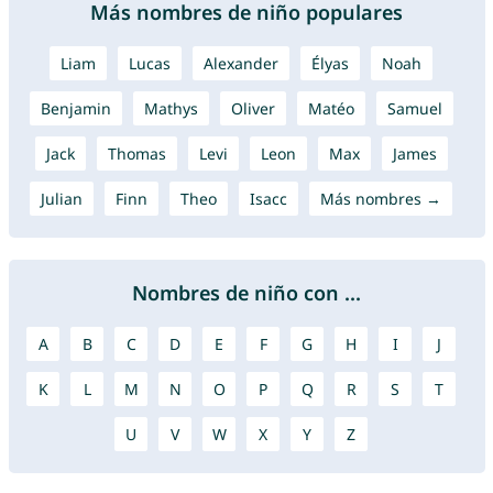
Más nombres de niño populares
Liam
Lucas
Alexander
Élyas
Noah
Benjamin
Mathys
Oliver
Matéo
Samuel
Jack
Thomas
Levi
Leon
Max
James
Julian
Finn
Theo
Isacc
Más nombres →
Nombres de niño con ...
A
B
C
D
E
F
G
H
I
J
K
L
M
N
O
P
Q
R
S
T
U
V
W
X
Y
Z