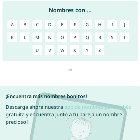
Nombres con ...
A
B
C
D
E
F
G
H
I
J
K
L
M
N
O
P
Q
R
S
T
U
V
W
X
Y
Z
¡Encuentra más nombres bonitos!
Descarga ahora nuestra
app de nombres para bebés
gratuita y encuentra junto a tu pareja un nombre
precioso !