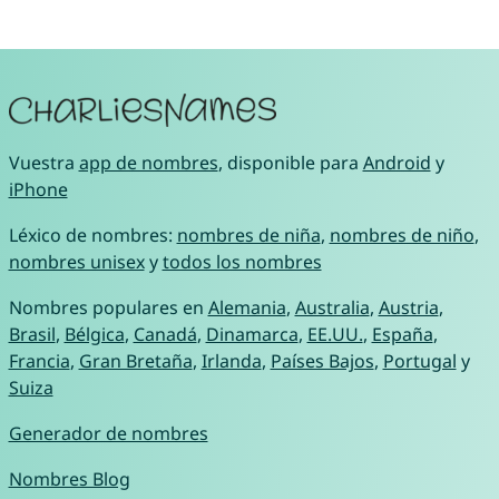
Vuestra
app de nombres
, disponible para
Android
y
iPhone
Léxico de nombres:
nombres de niña
,
nombres de niño
,
nombres unisex
y
todos los nombres
Nombres populares en
Alemania
,
Australia
,
Austria
,
Brasil
,
Bélgica
,
Canadá
,
Dinamarca
,
EE.UU.
,
España
,
Francia
,
Gran Bretaña
,
Irlanda
,
Países Bajos
,
Portugal
y
Suiza
Generador de nombres
Nombres Blog