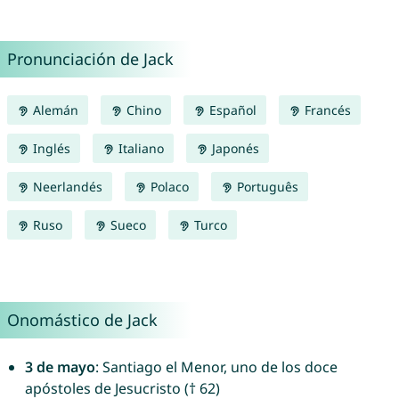
Pronunciación de Jack
Alemán
Chino
Español
Francés
Inglés
Italiano
Japonés
Neerlandés
Polaco
Português
Ruso
Sueco
Turco
Onomástico de Jack
3 de mayo
: Santiago el Menor, uno de los doce
apóstoles de Jesucristo († 62)