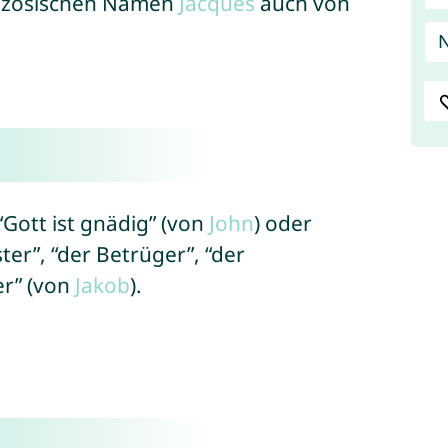
anzösischen Namen
Jacques
auch von
N
“Gott ist gnädig” (von
John
) oder
ter”, “der Betrüger”, “der
er” (von
Jakob
).