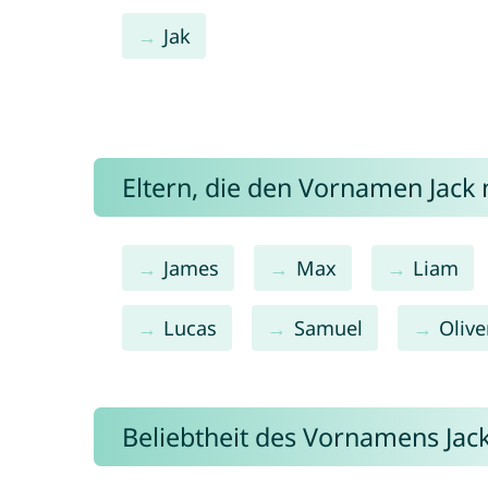
Jak
Eltern, die den Vornamen Jac
James
Max
Liam
Lucas
Samuel
Olive
Beliebtheit des Vornamens Jac