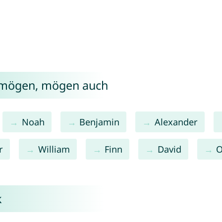
k mögen, mögen auch
Noah
Benjamin
Alexander
r
William
Finn
David
O
k