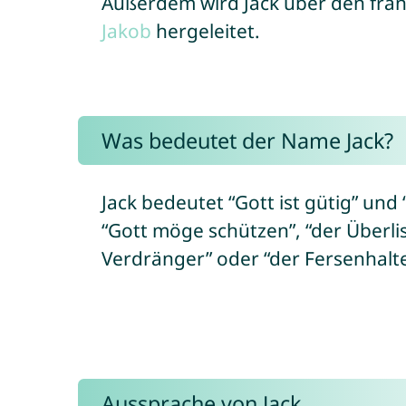
Außerdem wird Jack über den fr
Jakob
hergeleitet.
Was bedeutet der Name Jack?
Jack bedeutet “Gott ist gütig” und 
“Gott möge schützen”, “der Überlis
Verdränger” oder “der Fersenhalt
Aussprache von Jack