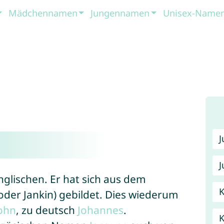
Mädchennamen
Jungennamen
Unisex-Name
J
lischen. Er hat sich aus dem
K
oder Jankin) gebildet. Dies wiederum
ohn
, zu deutsch
Johannes
.