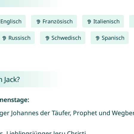
Englisch
Französisch
Italienisch
Russisch
Schwedisch
Spanisch
 Jack?
menstage:
iger Johannes der Täufer, Prophet und Wegbereit
, Lieblingsjünger Jesu Christi