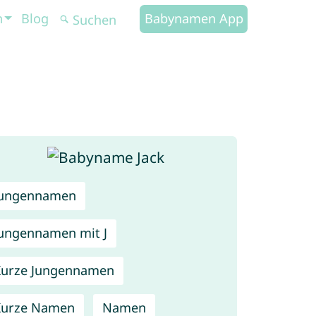
n
Blog
Babynamen App
Jungennamen
ungennamen mit J
urze Jungennamen
Kurze Namen
Namen