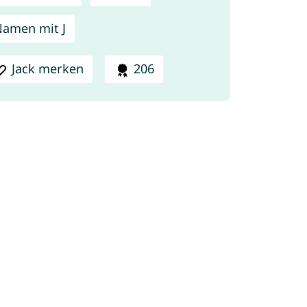
amen mit J
Jack merken
206