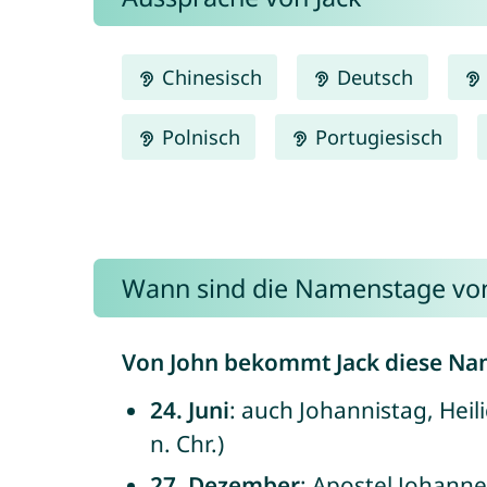
Chinesisch
Deutsch
Polnisch
Portugiesisch
Wann sind die Namenstage von
Von John bekommt Jack diese Na
24. Juni
: auch Johannistag, Heil
n. Chr.)
27. Dezember
: Apostel Johannes