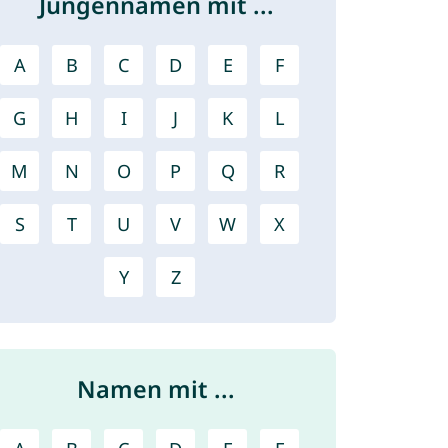
Jungennamen mit ...
A
B
C
D
E
F
G
H
I
J
K
L
M
N
O
P
Q
R
S
T
U
V
W
X
Y
Z
Namen mit ...