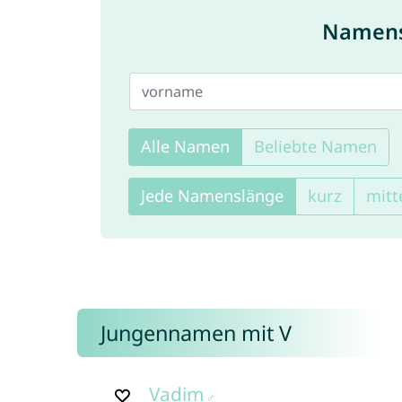
Namensf
Alle Namen
Beliebte Namen
Jede Namenslänge
kurz
mitt
Jungennamen mit V
Vadim