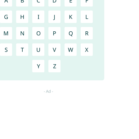
A
B
C
D
E
F
G
H
I
J
K
L
M
N
O
P
Q
R
S
T
U
V
W
X
Y
Z