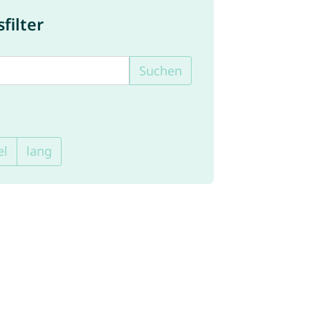
ilter
Suchen
el
lang