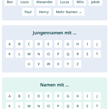
Ben
Louis
Alexander
Lucas
Milo
Jakob
Paul
Henry
Mehr Namen →
Jungennamen mit ...
A
B
C
D
E
F
G
H
I
J
K
L
M
N
O
P
Q
R
S
T
U
V
W
X
Y
Z
Namen mit ...
A
B
C
D
E
F
G
H
I
J
K
L
M
N
O
P
Q
R
S
T