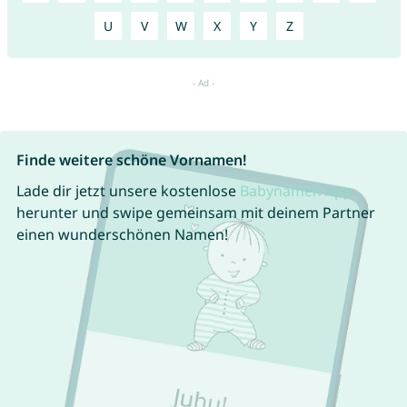
U
V
W
X
Y
Z
Finde weitere schöne Vornamen!
Lade dir jetzt unsere kostenlose
Babynamen App
herunter und swipe gemeinsam mit deinem Partner
einen wunderschönen Namen!