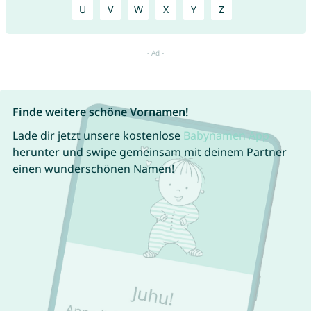
U
V
W
X
Y
Z
Finde weitere schöne Vornamen!
Lade dir jetzt unsere kostenlose
Babynamen App
herunter und swipe gemeinsam mit deinem Partner
einen wunderschönen Namen!