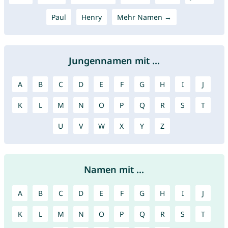
Paul
Henry
Mehr Namen →
Jungennamen mit ...
A
B
C
D
E
F
G
H
I
J
K
L
M
N
O
P
Q
R
S
T
U
V
W
X
Y
Z
Namen mit ...
A
B
C
D
E
F
G
H
I
J
K
L
M
N
O
P
Q
R
S
T