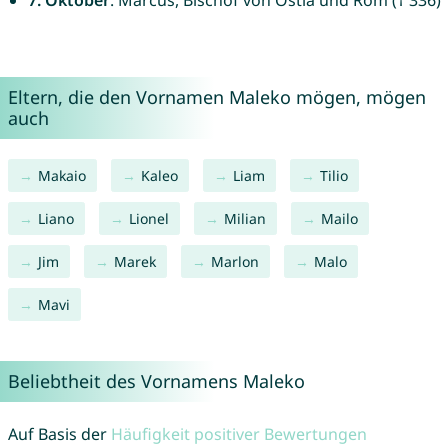
7. Oktober
: Marcus, Bischof von Ostia und Rom († 336)
Eltern, die den Vornamen Maleko mögen, mögen
auch
Makaio
Kaleo
Liam
Tilio
Liano
Lionel
Milian
Mailo
Jim
Marek
Marlon
Malo
Mavi
Beliebtheit des Vornamens Maleko
Auf Basis der
Häufigkeit positiver Bewertungen