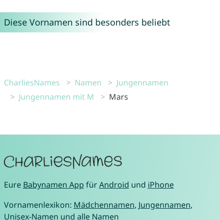
Diese Vornamen sind besonders beliebt
CharliesNames
Namen
Jungennamen
Jungennamen mit M
Mars
Eure
Babynamen App
für
Android
und
iPhone
Vornamenlexikon:
Mädchennamen
,
Jungennamen
,
Unisex-Namen
und
alle Namen