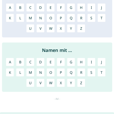
A
B
C
D
E
F
G
H
I
J
K
L
M
N
O
P
Q
R
S
T
U
V
W
X
Y
Z
Namen mit ...
A
B
C
D
E
F
G
H
I
J
K
L
M
N
O
P
Q
R
S
T
U
V
W
X
Y
Z