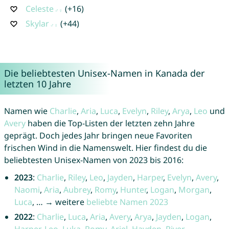
Celeste
(+16)
Skylar
(+44)
Die beliebtesten Unisex-Namen in Kanada der
letzten 10 Jahre
Namen wie
Charlie
,
Aria
,
Luca
,
Evelyn
,
Riley
,
Arya
,
Leo
und
Avery
haben die Top-Listen der letzten zehn Jahre
geprägt. Doch jedes Jahr bringen neue Favoriten
frischen Wind in die Namenswelt. Hier findest du die
beliebtesten Unisex-Namen von 2023 bis 2016:
2023
:
Charlie
,
Riley
,
Leo
,
Jayden
,
Harper
,
Evelyn
,
Avery
,
Naomi
,
Aria
,
Aubrey
,
Romy
,
Hunter
,
Logan
,
Morgan
,
Luca
, … → weitere
beliebte Namen 2023
2022
:
Charlie
,
Luca
,
Aria
,
Avery
,
Arya
,
Jayden
,
Logan
,
Harper
,
Leo
,
Luka
,
Romy
,
Ariel
,
Hayden
,
River
,