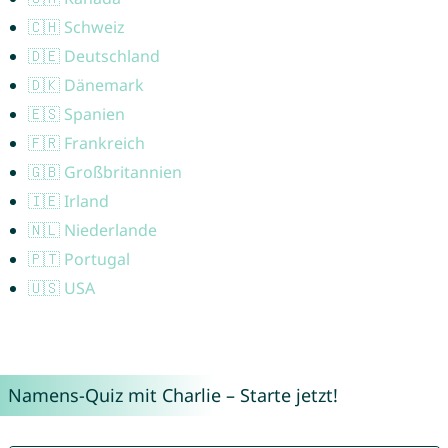
🇨🇭 Schweiz
🇩🇪 Deutschland
🇩🇰 Dänemark
🇪🇸 Spanien
🇫🇷 Frankreich
🇬🇧 Großbritannien
🇮🇪 Irland
🇳🇱 Niederlande
🇵🇹 Portugal
🇺🇸 USA
Namens-Quiz mit Charlie – Starte jetzt!