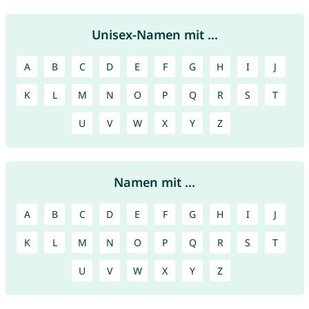
Unisex-Namen mit ...
A
B
C
D
E
F
G
H
I
J
K
L
M
N
O
P
Q
R
S
T
U
V
W
X
Y
Z
Namen mit ...
A
B
C
D
E
F
G
H
I
J
K
L
M
N
O
P
Q
R
S
T
U
V
W
X
Y
Z