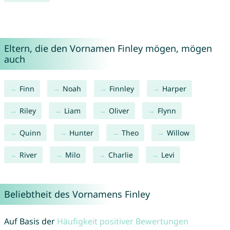
Eltern, die den Vornamen Finley mögen, mögen
auch
Finn
Noah
Finnley
Harper
Riley
Liam
Oliver
Flynn
Quinn
Hunter
Theo
Willow
River
Milo
Charlie
Levi
Beliebtheit des Vornamens Finley
Auf Basis der
Häufigkeit positiver Bewertungen