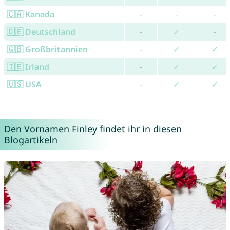
🇨🇦 Kanada
-
-
-
🇩🇪 Deutschland
-
✓
-
🇬🇧 Großbritannien
-
✓
✓
🇮🇪 Irland
-
✓
✓
🇺🇸 USA
-
✓
✓
Den Vornamen Finley findet ihr in diesen
Blogartikeln