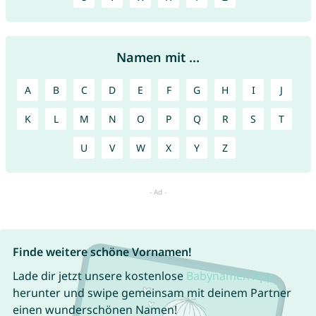
Namen mit ...
A
B
C
D
E
F
G
H
I
J
K
L
M
N
O
P
Q
R
S
T
U
V
W
X
Y
Z
Finde weitere schöne Vornamen!
Lade dir jetzt unsere kostenlose
Babynamen App
herunter und swipe gemeinsam mit deinem Partner
einen wunderschönen Namen!