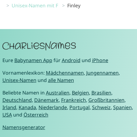
Unisex-Namen mit F
Finley
Eure
Babynamen App
für
Android
und
iPhone
Vornamenlexikon:
Mädchennamen
,
Jungennamen
,
Unisex-Namen
und
alle Namen
Beliebte Namen in
Australien
,
Belgien
,
Brasilien
,
Deutschland
,
Dänemark
,
Frankreich
,
Großbritannien
,
Irland
,
Kanada
,
Niederlande
,
Portugal
,
Schweiz
,
Spanien
,
USA
und
Österreich
Namensgenerator