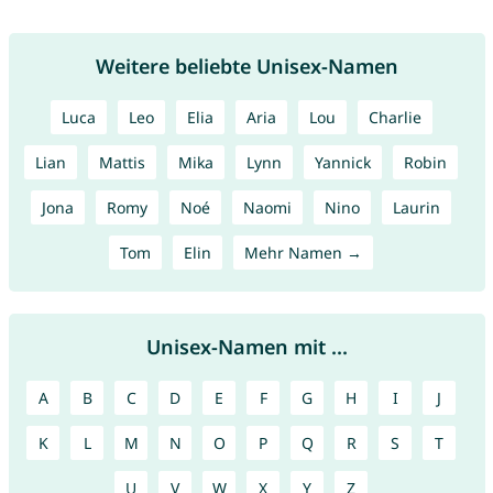
Weitere beliebte Unisex-Namen
Luca
Leo
Elia
Aria
Lou
Charlie
Lian
Mattis
Mika
Lynn
Yannick
Robin
Jona
Romy
Noé
Naomi
Nino
Laurin
Tom
Elin
Mehr Namen →
Unisex-Namen mit ...
A
B
C
D
E
F
G
H
I
J
K
L
M
N
O
P
Q
R
S
T
U
V
W
X
Y
Z