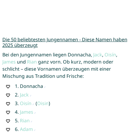
Die 50 beliebtesten Jungennamen - Diese Namen haben
2025 überzeugt
Bei den Jungennamen liegen Donnacha,
Jack
,
Oisín
,
James
und
Rian
ganz vorn. Ob kurz, modern oder
schlicht – diese Vornamen überzeugen mit einer
Mischung aus Tradition und Frische:
1.
Donnacha
2.
Jack
3.
Oisín
(
Oisin
)
4.
James
5.
Rian
6.
Adam