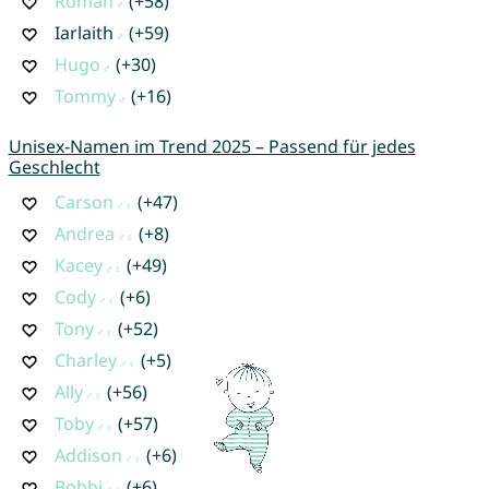
Roman
(+58)
Iarlaith
(+59)
Hugo
(+30)
Tommy
(+16)
Unisex-Namen im Trend 2025 – Passend für jedes
Geschlecht
Carson
(+47)
Andrea
(+8)
Kacey
(+49)
Cody
(+6)
Tony
(+52)
Charley
(+5)
Ally
(+56)
Toby
(+57)
Addison
(+6)
Bobbi
(+6)