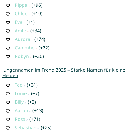
Pippa
(+96)
Chloe
(+19)
Eva
(+1)
Aoife
(+34)
Aurora
(+74)
Caoimhe
(+22)
Robyn
(+20)
Jungennamen im Trend 2025 – Starke Namen für kleine
Helden
Ted
(+31)
Louie
(+7)
Billy
(+3)
Aaron
(+13)
Ross
(+71)
Sebastian
(+25)