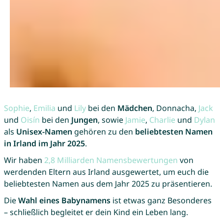
Sophie
,
Emilia
und
Lily
bei den
Mädchen
, Donnacha,
Jack
und
Oisín
bei den
Jungen
, sowie
Jamie
,
Charlie
und
Dylan
als
Unisex-Namen
gehören zu den
beliebtesten Namen
in Irland im Jahr 2025
.
Wir haben
2,8 Milliarden Namensbewertungen
von
werdenden Eltern aus Irland ausgewertet, um euch die
beliebtesten Namen aus dem Jahr 2025 zu präsentieren.
Die
Wahl eines Babynamens
ist etwas ganz Besonderes
– schließlich begleitet er dein Kind ein Leben lang.