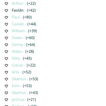
Arthur
(+22)
Faolán
(+42)
Paul
(+80)
Caolán
(+44)
William
(+39)
Owen
(+60)
Sonny
(+64)
Aidan
(+28)
Felix
(+45)
Ciaran
(+22)
Arlo
(+52)
Séamus
(+53)
Eoin
(+53)
Seamus
(+43)
Joshua
(+21)