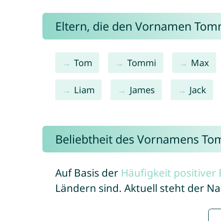
Eltern, die den Vornamen To
Tom
Tommi
Max
Liam
James
Jack
Beliebtheit des Vornamens T
Auf Basis der
Häufigkeit positive
Ländern sind. Aktuell steht der