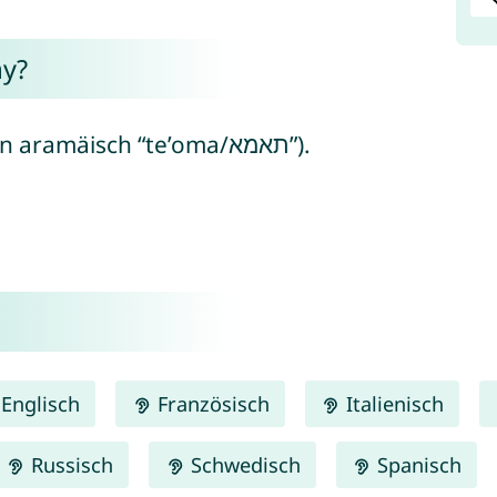
y?
Tommy bedeutet “der Zwilling” (von aramäisch “te’oma/תאמא”).
Englisch
Französisch
Italienisch
Russisch
Schwedisch
Spanisch