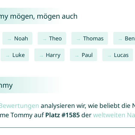
mmy mögen, mögen auch
Noah
Theo
Thomas
Ben
Luke
Harry
Paul
Lucas
ommy
r Bewertungen
analysieren wir, wie beliebt di
 Name Tommy auf
Platz #1585
der
weltweiten N