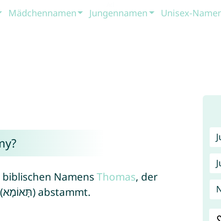
Mädchennamen
Jungennamen
Unisex-Name
my?
J
s biblischen Namens
Thomas
, der
N
vom aramäischen Namen Te’oma’ (תָּאוֹמָא) abstammt.