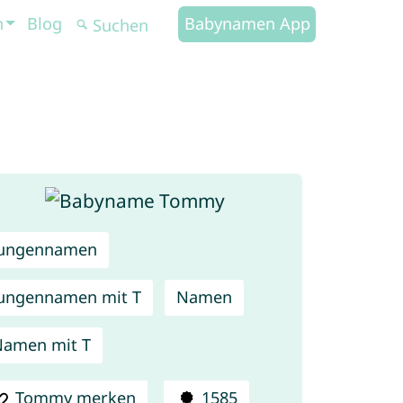
n
Blog
Babynamen App
Jungennamen
ungennamen mit T
Namen
amen mit T
Tommy merken
1585