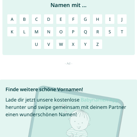
Namen mit ...
A
B
C
D
E
F
G
H
I
J
K
L
M
N
O
P
Q
R
S
T
U
V
W
X
Y
Z
Finde weitere schöne Vornamen!
Lade dir jetzt unsere kostenlose
Babynamen App
herunter und swipe gemeinsam mit deinem Partner
einen wunderschönen Namen!