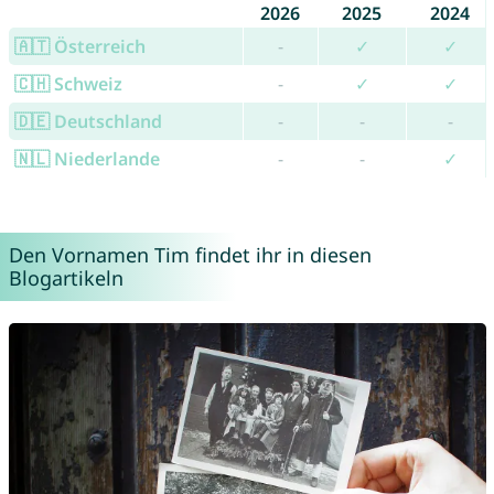
2026
2025
2024
🇦🇹 Österreich
-
✓
✓
🇨🇭 Schweiz
-
✓
✓
🇩🇪 Deutschland
-
-
-
🇳🇱 Niederlande
-
-
✓
Den Vornamen Tim findet ihr in diesen
Blogartikeln