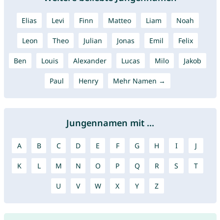
Elias
Levi
Finn
Matteo
Liam
Noah
Leon
Theo
Julian
Jonas
Emil
Felix
Ben
Louis
Alexander
Lucas
Milo
Jakob
Paul
Henry
Mehr Namen →
Jungennamen mit ...
A
B
C
D
E
F
G
H
I
J
K
L
M
N
O
P
Q
R
S
T
U
V
W
X
Y
Z