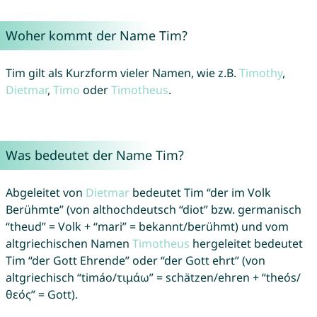
Woher kommt der Name Tim?
Tim gilt als Kurzform vieler Namen, wie z.B.
Timothy
,
Dietmar
,
Timo
oder
Timotheus
.
Was bedeutet der Name Tim?
Abgeleitet von
Dietmar
bedeutet Tim “der im Volk
Berühmte” (von althochdeutsch “diot” bzw. germanisch
“theud” = Volk + “mari” = bekannt/berühmt) und vom
altgriechischen Namen
Timotheus
hergeleitet bedeutet
Tim “der Gott Ehrende” oder “der Gott ehrt” (von
altgriechisch “timáo/τιμάω” = schätzen/ehren + “theós/
θεός” = Gott).