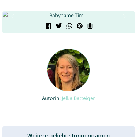
Autorin:
Jelka Batteiger
Weitere beliebte Jungennamen