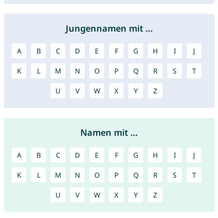
Jungennamen mit ...
A
B
C
D
E
F
G
H
I
J
K
L
M
N
O
P
Q
R
S
T
U
V
W
X
Y
Z
Namen mit ...
A
B
C
D
E
F
G
H
I
J
K
L
M
N
O
P
Q
R
S
T
U
V
W
X
Y
Z