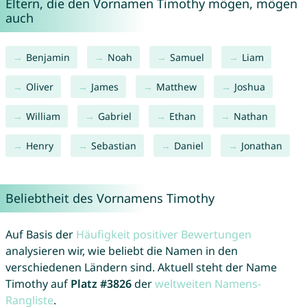
Eltern, die den Vornamen Timothy mögen, mögen
auch
Benjamin
Noah
Samuel
Liam
Oliver
James
Matthew
Joshua
William
Gabriel
Ethan
Nathan
Henry
Sebastian
Daniel
Jonathan
Beliebtheit des Vornamens Timothy
Auf Basis der
Häufigkeit positiver Bewertungen
analysieren wir, wie beliebt die Namen in den
verschiedenen Ländern sind. Aktuell steht der Name
Timothy auf
Platz #3826
der
weltweiten Namens-
Rangliste
.