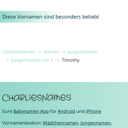
Diese Vornamen sind besonders beliebt
CharliesNames
Namen
Jungennamen
Jungennamen mit T
Timothy
Eure
Babynamen App
für
Android
und
iPhone
Vornamenlexikon:
Mädchennamen
,
Jungennamen
,