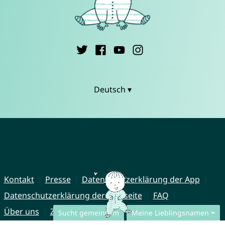
Deutsch ▾
Kontakt
Presse
Datenschutzerklärung der App
Datenschutzerklärung der Webseite
FAQ
Über uns
Zusammenarbeit
Impressum
Sucht gemeinsam
Meine Lieblingsnamen