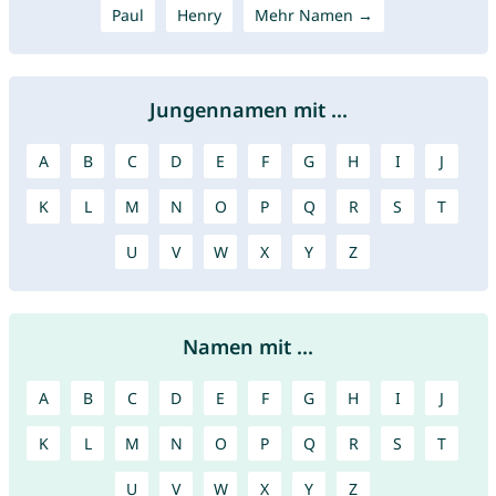
Paul
Henry
Mehr Namen →
Jungennamen mit ...
A
B
C
D
E
F
G
H
I
J
K
L
M
N
O
P
Q
R
S
T
U
V
W
X
Y
Z
Namen mit ...
A
B
C
D
E
F
G
H
I
J
K
L
M
N
O
P
Q
R
S
T
U
V
W
X
Y
Z