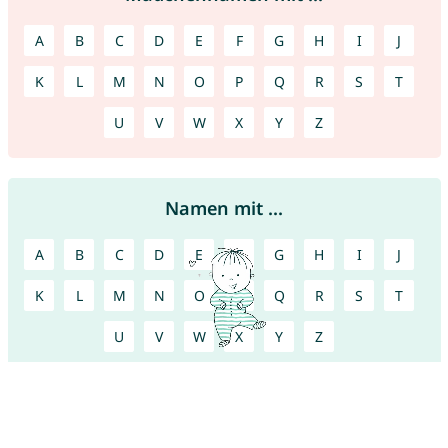
A
B
C
D
E
F
G
H
I
J
K
L
M
N
O
P
Q
R
S
T
U
V
W
X
Y
Z
Namen mit ...
A
B
C
D
E
F
G
H
I
J
K
L
M
N
O
P
Q
R
S
T
U
V
W
X
Y
Z