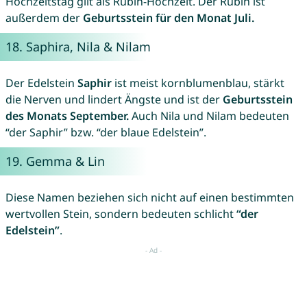
Hochzeitstag gilt als Rubin-Hochzeit. Der Rubin ist
außerdem der
Geburtsstein für den Monat Juli.
18.
Saphira
,
Nila
&
Nilam
Der Edelstein
Saphir
ist meist kornblumenblau, stärkt
die Nerven und lindert Ängste und ist der
Geburtsstein
des Monats September.
Auch Nila und Nilam bedeuten
“der Saphir” bzw. “der blaue Edelstein”.
19.
Gemma
&
Lin
Diese Namen beziehen sich nicht auf einen bestimmten
wertvollen Stein, sondern bedeuten schlicht
“der
Edelstein”
.