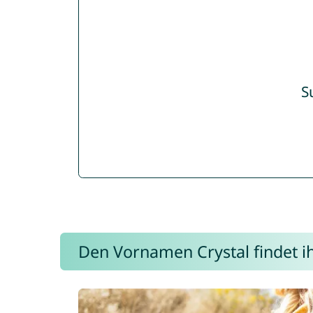
S
Den Vornamen Crystal findet ih