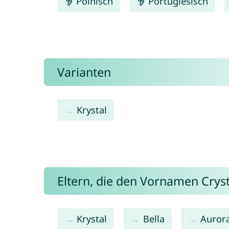
Polnisch
Portugiesisch
Varianten
Krystal
Eltern, die den Vornamen Cry
Krystal
Bella
Auror