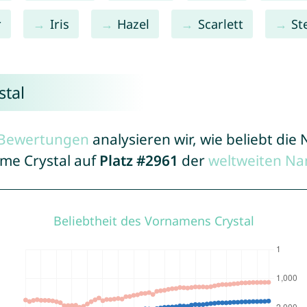
r
Iris
Hazel
Scarlett
St
stal
r Bewertungen
analysieren wir, wie beliebt di
ame Crystal auf
Platz #2961
der
weltweiten Na