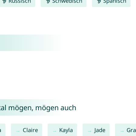
Russisch
Schwedisch
Spanisch
stal mögen, mögen auch
a
Claire
Kayla
Jade
Gra