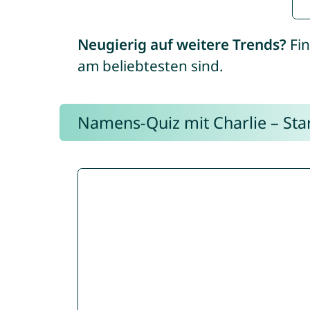
Neugierig auf weitere Trends?
Fin
am beliebtesten sind.
Namens-Quiz mit Charlie – Start