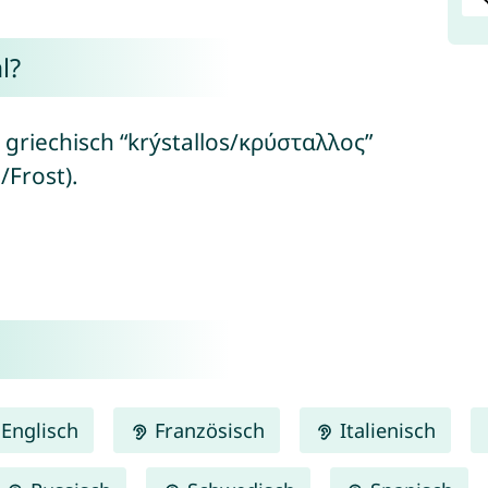
l?
n griechisch “krýstallos/κρύσταλλος”
/Frost).
Englisch
Französisch
Italienisch