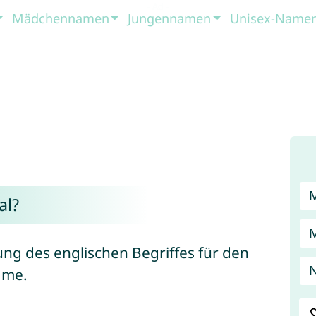
Mädchennamen
Jungennamen
Unisex-Name
al?
ng des englischen Begriffes für den
ame.