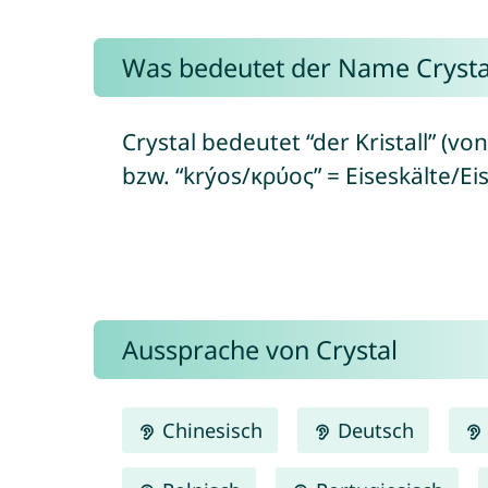
Was bedeutet der Name Crysta
Crystal bedeutet “der Kristall” (vo
bzw. “krýos/κρύος” = Eiseskälte/Eis
Aussprache von Crystal
Chinesisch
Deutsch