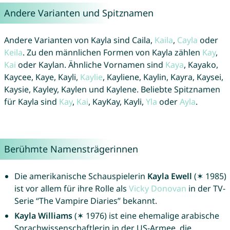
Andere Varianten und Spitznamen
Andere Varianten von Kayla sind Caila,
Kaila
,
Cayla
oder
Keila
. Zu den männlichen Formen von Kayla zählen
Kay
,
Kai
oder Kaylan. Ähnliche Vornamen sind
Kaya
, Kayako,
Kaycee, Kaye, Kayli,
Kaylie
, Kayliene, Kaylin, Kayra, Kaysei,
Kaysie, Kayley, Kaylen und Kaylene. Beliebte Spitznamen
für Kayla sind
Kay
,
Kai
, KayKay, Kayli,
Yla
oder
Ayla
.
Berühmte Namensträgerinnen
Die amerikanische Schauspielerin
Kayla Ewell
(✶ 1985)
ist vor allem für ihre Rolle als
Vicky
Donovan
in der TV-
Serie “The Vampire Diaries” bekannt.
Kayla Williams
(✶ 1976) ist eine ehemalige arabische
Sprachwissenschaftlerin in der US-Armee, die