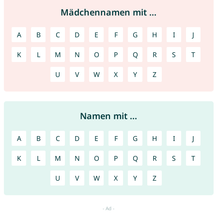
Mädchennamen mit ...
A
B
C
D
E
F
G
H
I
J
K
L
M
N
O
P
Q
R
S
T
U
V
W
X
Y
Z
Namen mit ...
A
B
C
D
E
F
G
H
I
J
K
L
M
N
O
P
Q
R
S
T
U
V
W
X
Y
Z