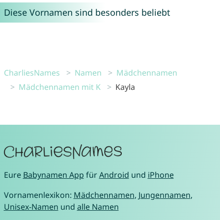
Diese Vornamen sind besonders beliebt
CharliesNames
Namen
Mädchennamen
Mädchennamen mit K
Kayla
Eure
Babynamen App
für
Android
und
iPhone
Vornamenlexikon:
Mädchennamen
,
Jungennamen
,
Unisex-Namen
und
alle Namen