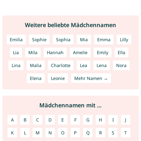
Weitere beliebte Mädchennamen
Emilia
Sophie
Sophia
Mia
Emma
Lilly
Lia
Mila
Hannah
Amelie
Emily
Ella
Lina
Malia
Charlotte
Lea
Lena
Nora
Elena
Leonie
Mehr Namen →
Mädchennamen mit ...
A
B
C
D
E
F
G
H
I
J
K
L
M
N
O
P
Q
R
S
T