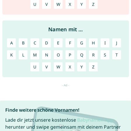
U
V
W
X
Y
Z
Namen mit ...
A
B
C
D
E
F
G
H
I
J
K
L
M
N
O
P
Q
R
S
T
U
V
W
X
Y
Z
Finde weitere schöne Vornamen!
Lade dir jetzt unsere kostenlose
Babynamen App
herunter und swipe gemeinsam mit deinem Partner