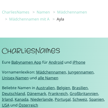
CharliesNames
Namen
Mädchennamen
Mädchennamen mit A
Ayla
Eure
Babynamen App
für
Android
und
iPhone
Vornamenlexikon:
Mädchennamen
,
Jungennamen
,
Unisex-Namen
und
alle Namen
Beliebte Namen in
Australien
,
Belgien
,
Brasilien
,
Deutschland
,
Dänemark
,
Frankreich
,
Großbritannien
,
Irland
,
Kanada
,
Niederlande
,
Portugal
,
Schweiz
,
Spanien
,
USA
und
Österreich