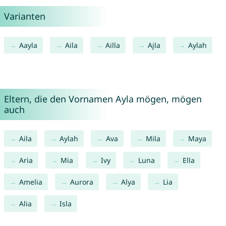
Varianten
Aayla
Aila
Ailla
Ajla
Aylah
Eltern, die den Vornamen Ayla mögen, mögen
auch
Aila
Aylah
Ava
Mila
Maya
Aria
Mia
Ivy
Luna
Ella
Amelia
Aurora
Alya
Lia
Alia
Isla