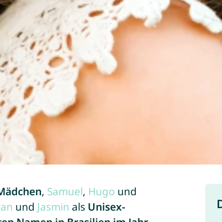
Mädchen
,
Samuel
,
Hugo
und
yan
und
Jasmin
als
Unisex-