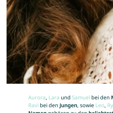
Aurora
,
Lara
und
Samuel
bei den
Ravi
bei den
Jungen
, sowie
Leo
,
R