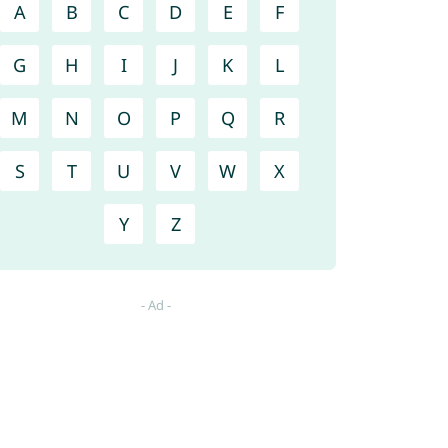
A
B
C
D
E
F
G
H
I
J
K
L
M
N
O
P
Q
R
S
T
U
V
W
X
Y
Z