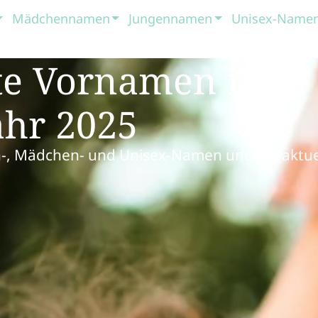
Mädchennamen
Jungennamen
Unisex-Name
ste Vornamen in
ahr 2025
n-, Mädchen- und Unisex-Namen und die aktue