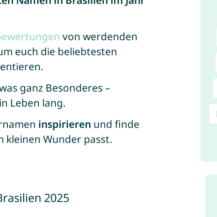
ten Namen in Brasilien im Jahr
sbewertungen
von werdenden
 um euch die beliebtesten
entieren.
twas ganz Besonderes –
ein Leben lang.
Vornamen
inspirieren
und finde
m kleinen Wunder passt.
rasilien 2025