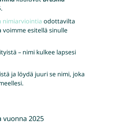
5
.
n nimiarviointia
odottavilta
 voimme esitellä sinulle
ityistä – nimi kulkee lapsesi
ä ja löydä juuri se nimi, joka
meellesi.
a vuonna 2025