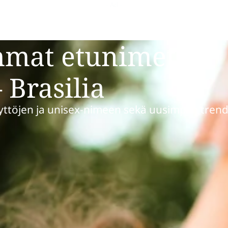
mmat etunimet
 Brasilia
yttöjen ja unisex-nimeen sekä uusimpiin trend