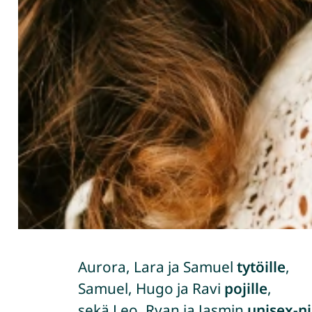
Aurora, Lara ja Samuel
tytöille
,
Samuel, Hugo ja Ravi
pojille
,
sekä Leo, Ryan ja Jasmin
unisex-n