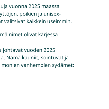
ittuja vuonna 2025 maassa
yttöjen, poikien ja unisex-
 valitsivat kaikkein useimmin.
ämä nimet olivat kärjessä
lla johtavat vuoden 2025
aa. Nämä kauniit, sointuvat ja
eet monien vanhempien sydämet: