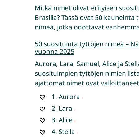
Mitkä nimet olivat erityisen suos
Brasilia? Tässä ovat 50 kauneinta t
nimeä, jotka odottavat vanhemmat
50 suosituinta tyttöjen nimeä – N
vuonna 2025
Aurora, Lara, Samuel, Alice ja Ste
suosituimpien tyttöjen nimien list
ajattomat nimet ovat valloittan
1.
Aurora
2.
Lara
3.
Alice
4.
Stella