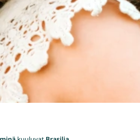
iminä
kuuluvat
Brasilia