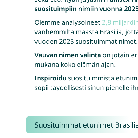
suosituimpiin nimiin vuonna 202
Olemme analysoineet
2,8 miljardi
vanhemmilta maasta Brasilia, jotta
vuoden 2025 suosituimmat nimet.
Vauvan nimen valinta
on jotain er
mukana koko elämän ajan.
Inspiroidu
suosituimmista etunimist
sopii täydellisesti sinun pienelle ih
Suosituimmat etunimet Brasili