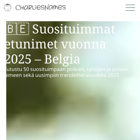
🇧🇪 Suosituimmat
etunimet vuonna
2025 – Belgia
Tutustu 50 suosituimpaan poikien, tyttöjen ja unisex-
nimeen sekä uusimpiin trendeihin vuodelta 2025