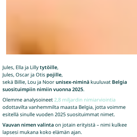
Jules, Ella ja Lilly
tytöille
,
Jules, Oscar ja Otis
pojille
,
sekä Billie, Lou ja Noor
unisex-niminä
kuuluvat
Belgia
suosituimpiin nimiin vuonna 2025
.
Olemme analysoineet
2,8 miljardin nimiarviointia
odottavilta vanhemmilta maasta Belgia, jotta voimme
esitellä sinulle vuoden 2025 suosituimmat nimet.
Vauvan nimen valinta
on jotain erityistä – nimi kulkee
lapsesi mukana koko elämän ajan.