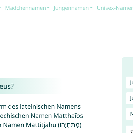
Mädchennamen
Jungennamen
Unisex-Name
eus?
J
orm des lateinischen Namens
iechischen Namen Matthaĩos
attitjahu (מַתִּתְיָהוּ)