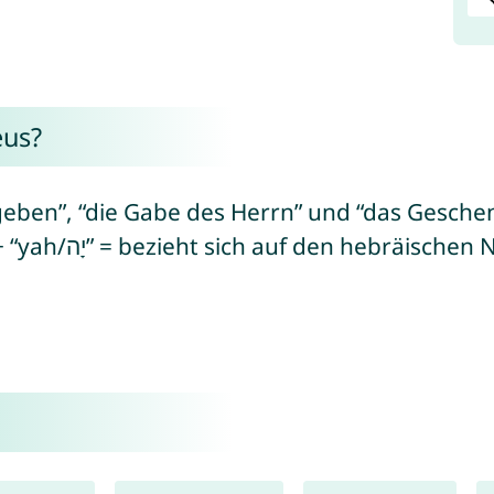
eus?
ben”, “die Gabe des Herrn” und “das Geschen
“mattath/מַתָּת” = Geschenk/Gabe + “yah/יָה” = bezieht sich auf den