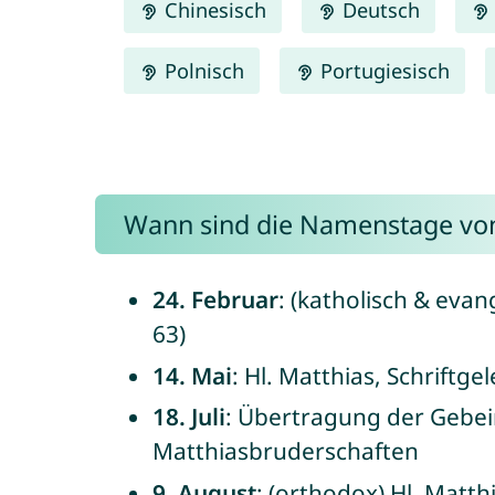
Chinesisch
Deutsch
Polnisch
Portugiesisch
Wann sind die Namenstage vo
24. Februar
: (katholisch & evan
63)
14. Mai
: Hl. Matthias, Schriftge
18. Juli
: Übertragung der Gebeine
Matthiasbruderschaften
9. August
: (orthodox) Hl. Matth