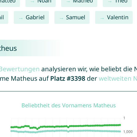
atteo
Noah
Matheo
Theo
il
Gabriel
Samuel
Valentin
theus
r Bewertungen
analysieren wir, wie beliebt di
Name Matheus auf
Platz #3398
der
weltweiten 