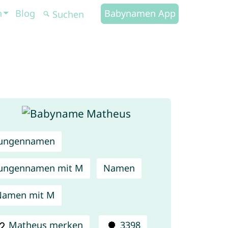
n
Blog
Babynamen App
Jungennamen
ungennamen mit M
Namen
Namen mit M
Matheus merken
3398