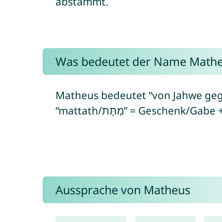
abstammt.
Was bedeutet der Name Math
Matheus bedeutet “von Jahwe gege
Aussprache von Matheus