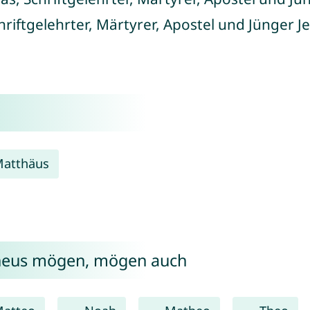
chriftgelehrter, Märtyrer, Apostel und Jünger J
atthäus
theus mögen, mögen auch