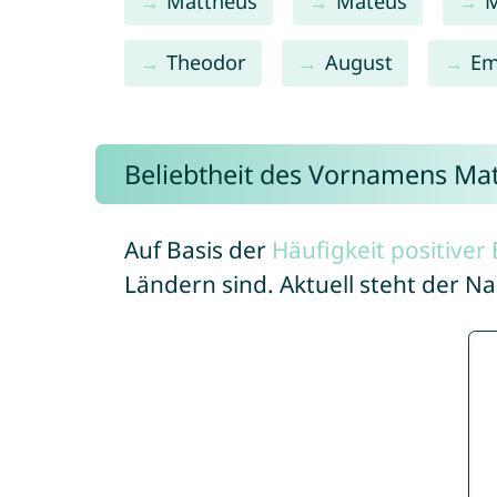
Mattheus
Mateus
M
Theodor
August
Em
Beliebtheit des Vornamens Ma
Auf Basis der
Häufigkeit positive
Ländern sind. Aktuell steht der 