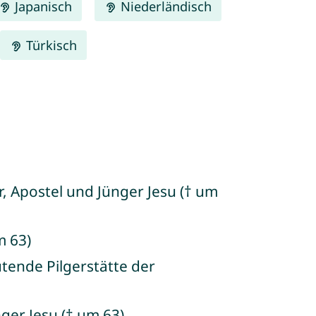
Japanisch
Niederländisch
Türkisch
er, Apostel und Jünger Jesu († um
m 63)
utende Pilgerstätte der
nger Jesu († um 63)