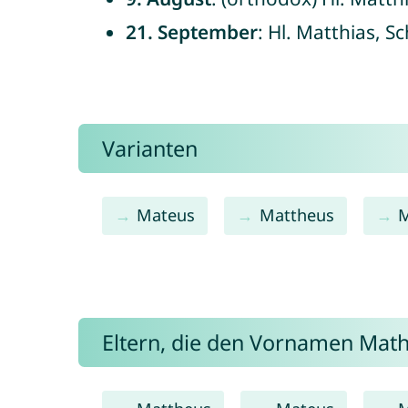
21. September
: Hl. Matthias, S
Varianten
Mateus
Mattheus
M
Eltern, die den Vornamen Ma