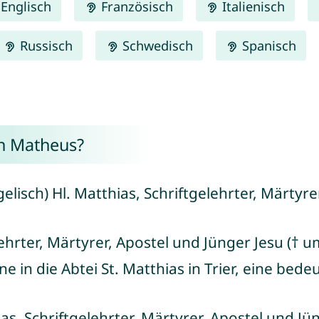
Englisch
Französisch
Italienisch
Russisch
Schwedisch
Spanisch
n Matheus?
gelisch) Hl. Matthias, Schriftgelehrter, Märtyr
lehrter, Märtyrer, Apostel und Jünger Jesu († u
 in die Abtei St. Matthias in Trier, eine bede
ias, Schriftgelehrter, Märtyrer, Apostel und Jü