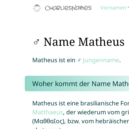
Vornamen
♂ Name Matheus
Matheus ist ein ♂
Jungenname
.
Woher kommt der Name Math
Matheus ist eine brasilianische F
Matthaeus
, der wiederum vom gr
(Μαθθαῖος), bzw. vom hebräischen Namen M