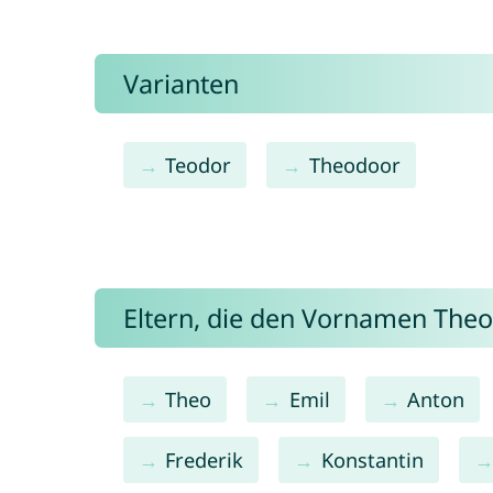
Varianten
Teodor
Theodoor
Eltern, die den Vornamen Th
Theo
Emil
Anton
Frederik
Konstantin