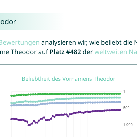
eodor
r Bewertungen
analysieren wir, wie beliebt di
Name Theodor auf
Platz #482
der
weltweiten N