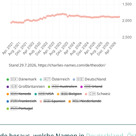
de heraus, welche Namen in
Deutschland
,
Ös