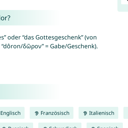
or?
s” oder “das Gottesgeschenk” (von
 + “dôron/δῶρον” = Gabe/Geschenk).
Englisch
Französisch
Italienisch