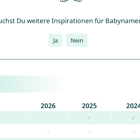
uchst Du weitere Inspirationen für Babyname
Ja
Nein
2026
2025
202
-
✓
✓
-
-
-