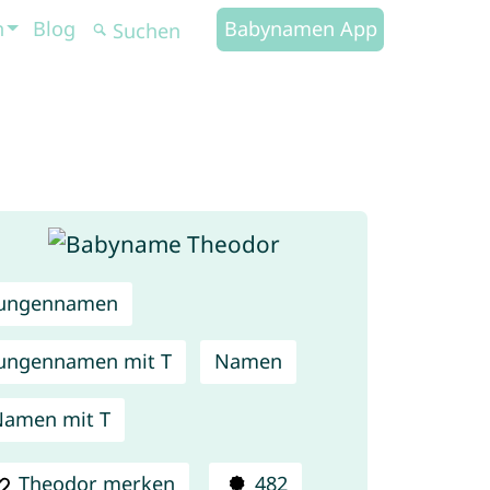
n
Blog
Babynamen App
Jungennamen
ungennamen mit T
Namen
amen mit T
Theodor merken
482