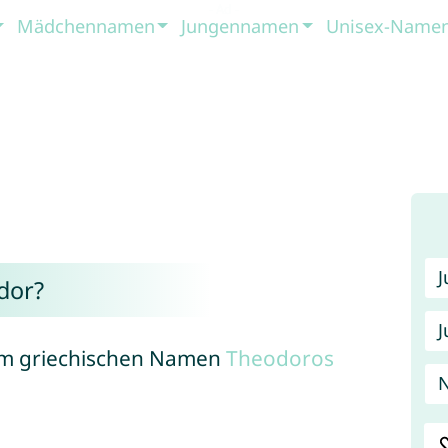
Mädchennamen
Jungennamen
Unisex-Name
dor?
J
m griechischen Namen
Theodoros
N