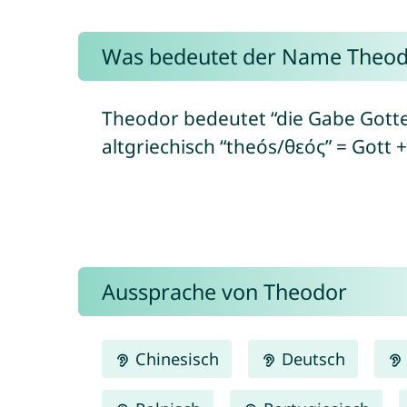
Was bedeutet der Name Theod
Theodor bedeutet “die Gabe Gotte
altgriechisch “theós/θεός” = Gott
Aussprache von Theodor
Chinesisch
Deutsch