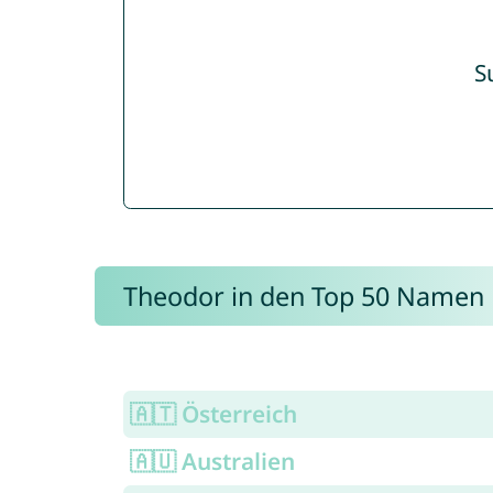
S
Theodor in den Top 50 Namen
🇦🇹 Österreich
🇦🇺 Australien