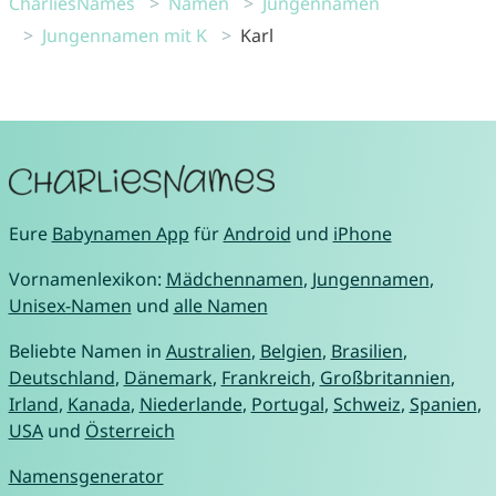
CharliesNames
Namen
Jungennamen
Jungennamen mit K
Karl
Eure
Babynamen App
für
Android
und
iPhone
Vornamenlexikon:
Mädchennamen
,
Jungennamen
,
Unisex-Namen
und
alle Namen
Beliebte Namen in
Australien
,
Belgien
,
Brasilien
,
Deutschland
,
Dänemark
,
Frankreich
,
Großbritannien
,
Irland
,
Kanada
,
Niederlande
,
Portugal
,
Schweiz
,
Spanien
,
USA
und
Österreich
Namensgenerator