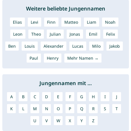
Weitere beliebte Jungennamen
Elias
Levi
Finn
Matteo
Liam
Noah
Leon
Theo
Julian
Jonas
Emil
Felix
Ben
Louis
Alexander
Lucas
Milo
Jakob
Paul
Henry
Mehr Namen →
Jungennamen mit ...
A
B
C
D
E
F
G
H
I
J
K
L
M
N
O
P
Q
R
S
T
U
V
W
X
Y
Z