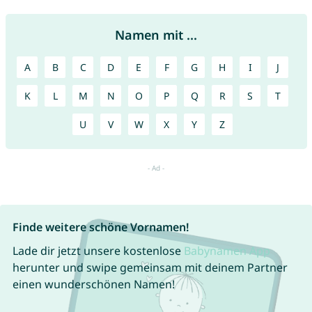
Namen mit ...
A
B
C
D
E
F
G
H
I
J
K
L
M
N
O
P
Q
R
S
T
U
V
W
X
Y
Z
Finde weitere schöne Vornamen!
Lade dir jetzt unsere kostenlose
Babynamen App
herunter und swipe gemeinsam mit deinem Partner
einen wunderschönen Namen!